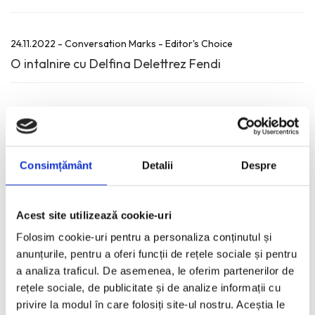
24.11.2022 - Conversation Marks - Editor's Choice
O intalnire cu Delfina Delettrez Fendi
august, 2022
16.08.2022 - Mood Board - Inspiratie
Consimțământ
Detalii
Despre
Cum prinde viata designul interior
Acest site utilizează cookie-uri
iulie, 2022
Folosim cookie-uri pentru a personaliza conținutul și
anunțurile, pentru a oferi funcții de rețele sociale și pentru
a analiza traficul. De asemenea, le oferim partenerilor de
12.07.2022 - Fashion Etc - Hot Trend
rețele sociale, de publicitate și de analize informații cu
privire la modul în care folosiți site-ul nostru. Aceștia le
BOTTEGA GREEN