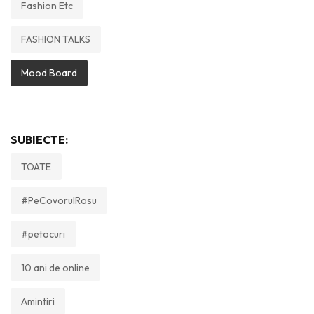
Fashion Etc
FASHION TALKS
Mood Board
SUBIECTE:
TOATE
#PeCovorulRosu
#petocuri
10 ani de online
Amintiri