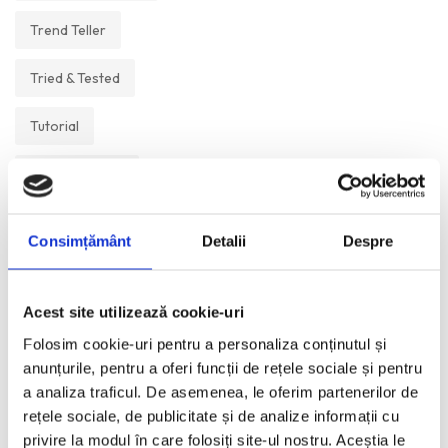
Trend Teller
Tried & Tested
Tutorial
Un Muzeu Pe Zi
Vickipedia
Consimțământ
Detalii
Despre
Visual Postcards
Acest site utilizează cookie-uri
We like
Folosim cookie-uri pentru a personaliza conținutul și
anunțurile, pentru a oferi funcții de rețele sociale și pentru
a analiza traficul. De asemenea, le oferim partenerilor de
ANI:
rețele sociale, de publicitate și de analize informații cu
privire la modul în care folosiți site-ul nostru. Aceștia le