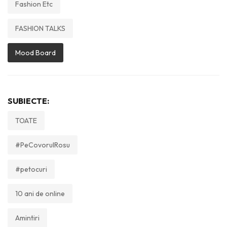
Fashion Etc
FASHION TALKS
Mood Board
SUBIECTE:
TOATE
#PeCovorulRosu
#petocuri
10 ani de online
Amintiri