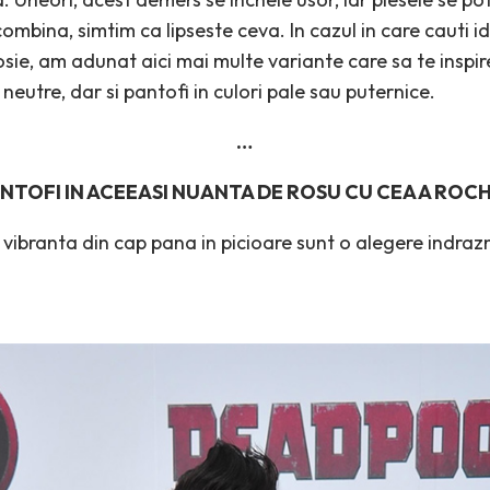
ombina, simtim ca lipseste ceva. In cazul in care cauti i
osie, am adunat aici mai multe variante care sa te inspire
neutre, dar si pantofi in culori pale sau puternice.
…
NTOFI IN ACEEASI NUANTA DE ROSU CU CEA A ROCH
e vibranta din cap pana in picioare sunt o alegere indra