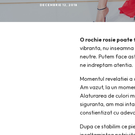
DECEMBRIE 12, 2018
O rochie rosie poate f
vibranta, nu inseamna 
neutre. Putem face asta
ne indreptam atentia.
Momentul revelatiei a 
Am vazut, la un moment 
Alaturarea de culori m-
siguranta, am mai intal
constientizat cu adevar
Dupa ce stabilim ce pi
incaltamintea potrivita