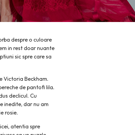
orba despre o culoare
gem in rest doar nuante
tiuni sic spre care sa
 pe Victoria Beckham.
pereche de pantofi lila.
dus declicul. Cu
ce inedite, dar nu am
e rosie.
cei, atentia spre
trivesc ca un puzzle.