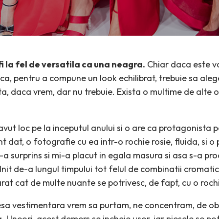
i la fel de versatila ca una neagra.
Chiar daca este v
ca, pentru a compune un look echilibrat, trebuie sa ale
, daca vrem, dar nu trebuie. Exista o multime de alte op
avut loc pe la inceputul anului si o are ca protagonista
dat, o fotografie cu ea intr-o rochie rosie, fluida, si o 
a surprins si mi-a placut in egala masura si asa s-a pro
nit de-a lungul timpului tot felul de combinatii cromati
at cat de multe nuante se potrivesc, de fapt, cu o rochi
esa vestimentara vrem sa purtam, ne concentram, de obi
. Uneori, acest demers se incheie usor, iar piesele se po