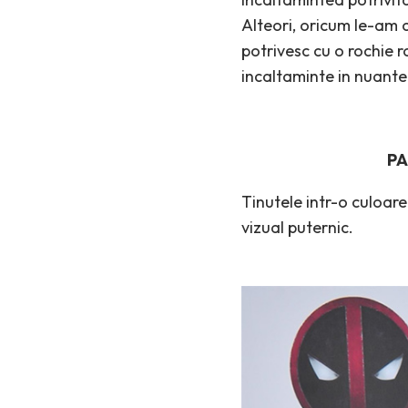
Alteori, oricum le-am c
potrivesc cu o rochie r
incaltaminte in nuante 
PA
Tinutele intr-o culoar
vizual puternic.