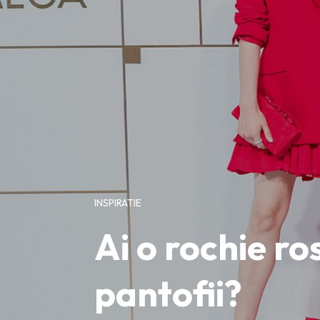
INSPIRATIE
Ai o rochie ro
pantofii?