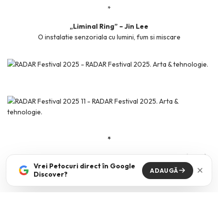
*
„Liminal Ring” – Jin Lee
O instalatie senzoriala cu lumini, fum si miscare
*
„The Pledge” – Daniela Nedovescu si Octavian Mot (Mots)
Vrei Petocuri direct în Google
O instalatie interactiva care foloseste AI si prejudecatile legate de
ADAUGĂ
Discover?
ea, cu scopul de a crea un monument digital colectiv