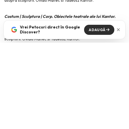
Costum | Sculptura | Corp. Obiectele teatrale ale lui Kantor.
Vrei Petocuri direct în Google
ADAUGĂ
Discover?
Trec acum la
expozitia dedicata artistului polonez Tadeusz
Kantor
si contributiei aduse de el teatrului. Asa cum sugereaza
titlul, proiectul exploreaza modurile prin care Kantor a estompat
limitele dintre corporalitate, costum si sculptura, in cadrul
spectacolelor la care a lucrat de-a lungul carierei. Am intalnit aici
conceptul de bio-obiecte, care face referire la fuziunea dintre
costume si corpurile actorilor si la cum acestea se influenteaza
reciproc, capatand impreuna un nou statut.