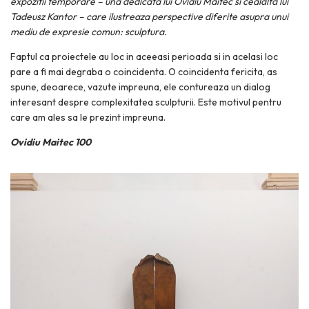
expozitii temporare – una dedicata lui Ovidiu Maitec si cealalta lui
Tadeusz Kantor – care ilustreaza perspective diferite asupra unui
mediu de expresie comun: sculptura.
Faptul ca proiectele au loc in aceeasi perioada si in acelasi loc
pare a fi mai degraba o coincidenta. O coincidenta fericita, as
spune, deoarece, vazute impreuna, ele contureaza un dialog
interesant despre complexitatea sculpturii. Este motivul pentru
care am ales sa le prezint impreuna.
Ovidiu Maitec 100