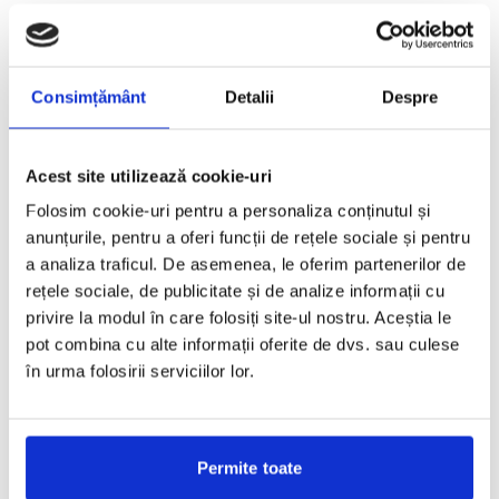
Beautiful Yesterday – cum a fost la vernisaj
REDACTORII ECHIPEI
·
MARTIE 19, 2013
Consimțământ
Detalii
Despre
Sambata trecuta, expozitiei de design romanesc 'The Rest is
Tomorrow' de la GALATECA i s-a alaturat, cu o
...
Acest site utilizează cookie-uri
Folosim cookie-uri pentru a personaliza conținutul și
anunțurile, pentru a oferi funcții de rețele sociale și pentru
a analiza traficul. De asemenea, le oferim partenerilor de
rețele sociale, de publicitate și de analize informații cu
privire la modul în care folosiți site-ul nostru. Aceștia le
pot combina cu alte informații oferite de dvs. sau culese
în urma folosirii serviciilor lor.
Permite toate