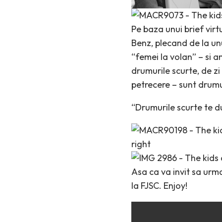
Pe baza unui brief vir
Benz, plecand de la un
“femei la volan” – si 
drumurile scurte, de z
petrecere – sunt drumu
“Drumurile scurte te 
Asa ca va invit sa urmar
la FJSC. Enjoy!