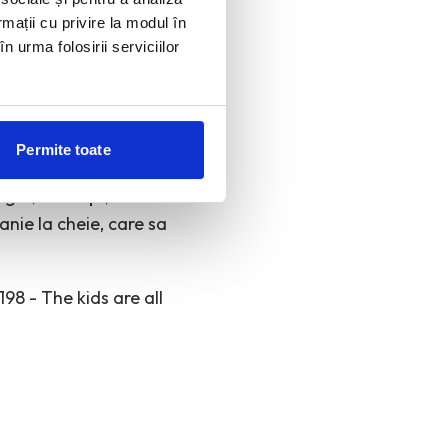
rmații cu privire la modul în
n urma folosirii serviciilor
Permite toate
tudenti” si mi-am
ight, concept,
anie la cheie, care sa