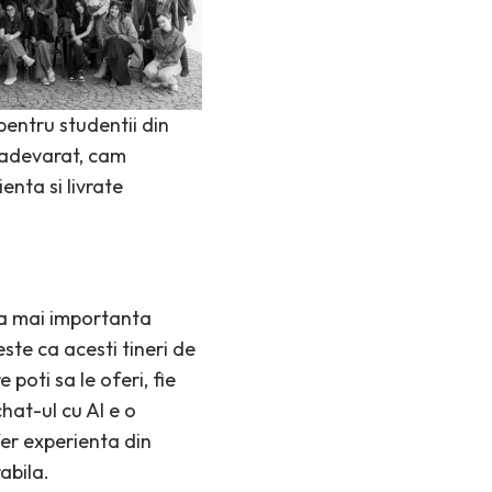
pentru studentii din
e adevarat, cam
ienta si livrate
ea mai importanta
ste ca acesti tineri de
poti sa le oferi, fie
hat-ul cu AI e o
fer experienta din
abila.