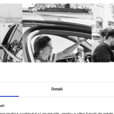
Detalii
uri
rsonaliza conținutul și anunțurile, pentru a oferi funcții de rețele