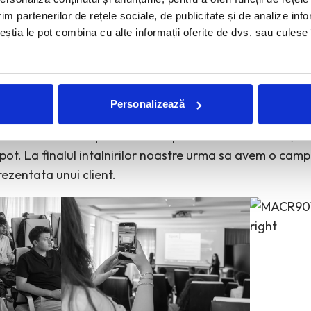
im partenerilor de rețele sociale, de publicitate și de analize info
ceștia le pot combina cu alte informații oferite de dvs. sau culese î
Personalizează
tate cat am lucrat impreuna, am imaginat o “agentie de s
 bune toate etapele unei campanii – de la research, ins
pot. La finalul intalnirilor noastre urma sa avem o camp
rezentata unui client.