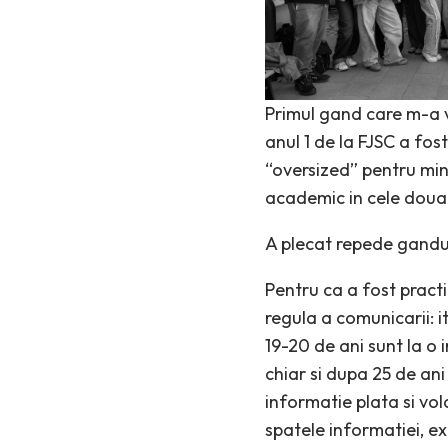
Primul gand care m-a v
anul 1 de la FJSC a fo
“oversized” pentru mine 
academic in cele doua 
A plecat repede gandu
Pentru ca a fost pract
regula a comunicarii: i
19-20 de ani sunt la o 
chiar si dupa 25 de ani
informatie plata si vol
spatele informatiei, e