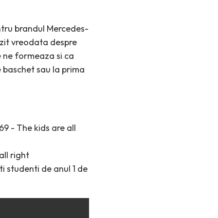
entru brandul Mercedes-
uzit vreodata despre
e ne formeaza si ca
e baschet sau la prima
ti studenti de anul 1 de