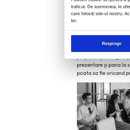
traficul. De asemenea, le ofer
care folosiți site-ul nostru. A
lor.
Respinge
In cele 2 luni si juma
propus sa parcurgem pe
prezentare și pana la s
poata sa fie oricand p