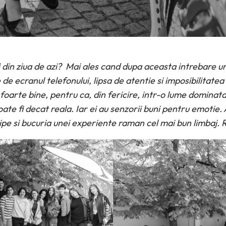
i din ziua de azi? Mai ales cand dupa aceasta intrebare 
 de ecranul telefonului, lipsa de atentie si imposibilitat
oarte bine, pentru ca, din fericire, intr-o lume dominata
oate fi decat reala. Iar ei au senzorii buni pentru emotie.
ipe si bucuria unei experiente raman cel mai bun limbaj. R