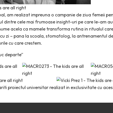
tual, am realizat impreuna o campanie de ziua femeii p
ul dintre cele mai frumoase insight-uri pe care le-am a
anume acela ca mamele transforma rutina in ritualul car
i cu zi – pana la scoala, stomatolog, la antrenamentul d
rile cu care crestem.
duc departe”
iti proiectul universitar realizat in exclusivitate cu aces