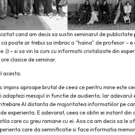
izitat cand am decis sa sustin seminarul de publicitate 
st ca poate ar trebui sa imbrac o “haina” de profesor – 
:)) – si sa vin la curs cu informatii cristalizate din exper
ore clasice de seminar.
l acesta.
ic impins aproape brutal de ceea ce pentru mine este c
ti adaptezi mesajul in functie de audienta. Iar adevarul e
intrebare AI distanta de majoritatea informatiilor pe care 
 de experienta. E adevarat, ceea ce obtin ei instant din c
atila care cu greu ramane cu ei. Asa ca am decis sa le o
xperienta care da semnificatie si face informatia memor