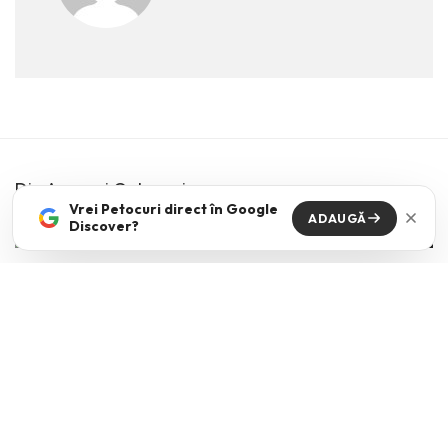
Din Aceeasi Categorie
Vrei Petocuri direct în Google
ADAUGĂ
Discover?
The kids are all right
VICKI NICOLA
·
MAI 15, 2026
Cum comunici cu tinerii din ziua de azi? Mai ales cand dupa aceasta
intrebare urmeaza de cele mai
...