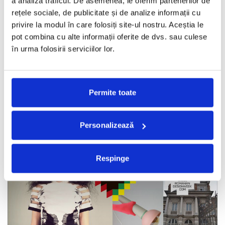
a analiza traficul. De asemenea, le oferim partenerilor de
Downtown Bucharest – o marca urbana pentru
rețele sociale, de publicitate și de analize informații cu
zona cu stil din centrul capitalei
privire la modul în care folosiți site-ul nostru. Aceștia le
pot combina cu alte informații oferite de dvs. sau culese
REDACTORII ECHIPEI
·
MAI 15, 2013
în urma folosirii serviciilor lor.
Initiat de Molecule F si DC Communication, proiectul urban
Downtown Bucharest urmareste sa revalorizeze zona centrala a
capitalei,
...
Permite toate
Personalizează
Respinge