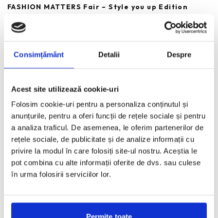
FASHION MATTERS Fair – Style you up Edition
REDACTORII ECHIPEI
·
MAI 10, 2013
Pe 18 si 19 mai, FASHION MATTERS – Fashion&Vintage Fair revine
in Centrul Vechi, la Shakespeare Bar (strada
...
Consimțământ
Detalii
Despre
Acest site utilizează cookie-uri
Victoria 46 prezent pe Farfetch.com
Folosim cookie-uri pentru a personaliza conținutul și
REDACTORII ECHIPEI
·
NOIEMBRIE 6, 2012
anunțurile, pentru a oferi funcții de rețele sociale și pentru
Victoria 46 colaboreaza din acest sezon cu platforma
a analiza traficul. De asemenea, le oferim partenerilor de
internationala Farfetch.com, unde sunt reunite alte 200 de
rețele sociale, de publicitate și de analize informații cu
magazine din
...
privire la modul în care folosiți site-ul nostru. Aceștia le
pot combina cu alte informații oferite de dvs. sau culese
în urma folosirii serviciilor lor.
Saptamana Modei de la Paris – retrospectiva in
imagini
REDACTORII ECHIPEI
·
OCTOMBRIE 4, 2012
Permite toate