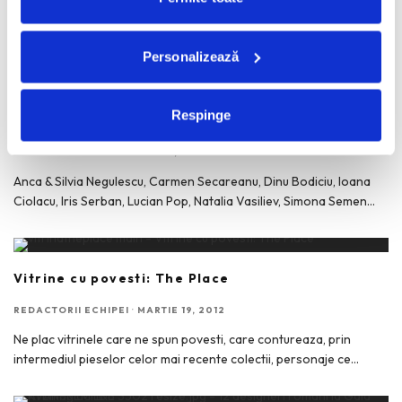
Parisul are nevoie de moda sa respire. Intre 25 septembrie si 3
octombrie, capitala Frantei a devenit scena
...
Personalizează
Respinge
Designerii la cea de-a 10-a editie Avanpremiere
REDACTORII ECHIPEI
·
MAI 23, 2012
Anca & Silvia Negulescu, Carmen Secareanu, Dinu Bodiciu, Ioana
Ciolacu, Iris Serban, Lucian Pop, Natalia Vasiliev, Simona Semen
...
Vitrine cu povesti: The Place
REDACTORII ECHIPEI
·
MARTIE 19, 2012
Ne plac vitrinele care ne spun povesti, care contureaza, prin
intermediul pieselor celor mai recente colectii, personaje ce
...