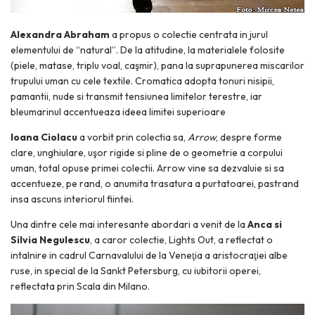
Alexandra Abraham
a propus o colectie centrata in jurul
elementului de “natural”. De la atitudine, la materialele folosite
(piele, matase, triplu voal, caşmir), pana la suprapunerea miscarilor
trupului uman cu cele textile. Cromatica adopta tonuri nisipii,
pamantii, nude si transmit tensiunea limitelor terestre, iar
bleumarinul accentueaza ideea limitei superioare
Ioana Ciolacu
a vorbit prin colectia sa,
Arrow
, despre forme
clare, unghiulare, uşor rigide si pline de o geometrie a corpului
uman, total opuse primei colectii. Arrow vine sa dezvaluie si sa
accentueze, pe rand, o anumita trasatura a purtatoarei, pastrand
insa ascuns interiorul fiintei.
Una dintre cele mai interesante abordari a venit de la
Anca si
Silvia Negulescu
, a caror colectie, Lights Out, a reflectat o
intalnire in cadrul Carnavalului de la Veneţia a aristocraţiei albe
ruse, in special de la Sankt Petersburg, cu iubitorii operei,
reflectata prin Scala din Milano.