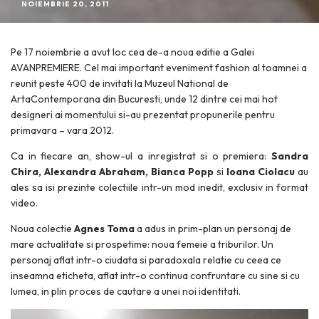
NOIEMBRIE 20, 2011
Pe 17 noiembrie a avut loc cea de-a noua editie a Galei
AVANPREMIERE. Cel mai important eveniment fashion al toamnei a
reunit peste 400 de invitati la Muzeul National de
ArtaContemporana din Bucuresti, unde 12 dintre cei mai hot
designeri ai momentului si-au prezentat propunerile pentru
primavara – vara 2012.
Ca in fiecare an, show-ul a inregistrat si o premiera:
Sandra
Chira, Alexandra Abraham, Bianca Popp
si
Ioana Ciolacu
au
ales sa isi prezinte colectiile intr-un mod inedit, exclusiv in format
video.
Noua colectie
Agnes Toma
a adus in prim-plan un personaj de
mare actualitate si prospetime: noua femeie a triburilor. Un
personaj aflat intr-o ciudata si paradoxala relatie cu ceea ce
inseamna eticheta, aflat intr-o continua confruntare cu sine si cu
lumea, in plin proces de cautare a unei noi identitati.