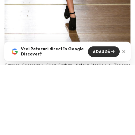
Vrei Petocuri direct în Google
ADAUGĂ
Discover?
Printre designerii prezenti la AVANPREMIERE s-au numarat si
Carmen Secareanu, Silvia Serban, Natalia Vasiliev si Teodora
Baciu.