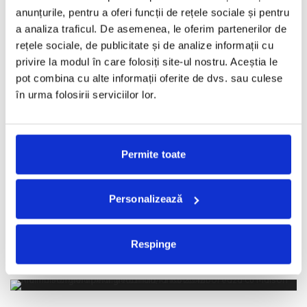
anunțurile, pentru a oferi funcții de rețele sociale și pentru
a analiza traficul. De asemenea, le oferim partenerilor de
Lansarea Maison Martin Margiela with H&M la New
York
rețele sociale, de publicitate și de analize informații cu
privire la modul în care folosiți site-ul nostru. Aceștia le
REDACTORII ECHIPEI
·
OCTOMBRIE 24, 2012
pot combina cu alte informații oferite de dvs. sau culese
Colaborarea dintre Maison Martin Margiela si H&M a fost
în urma folosirii serviciilor lor.
celebrata aseara la New York printr-un spectacol de dans
...
Permite toate
LANA DEL REY, imaginea campaniei H&M in
aceasta toamna
Personalizează
REDACTORII ECHIPEI
·
AUGUST 20, 2012
Lana Del Rey, unul dintre marile nume din lumea muzicii
contemporane, este protagonista campaniei H&M din aceasta
Respinge
toamna,
...