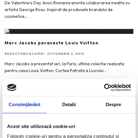
De Valentine's Day, Avon Romania anunta colaborarea inedita cu
artistul George Rosu. Inspirat de produsele brandului de
cosmetice,
...
Marc Jacobs paraseste Louis Vuitton
REDACTORII ECHIPEI
·
OCTOMBRIE 3, 2013
Marc Jacobs a prezentat ieri, la Paris, ultima colectie realizata
pentru casa Louis Vuitton. Curtea Patrata a Luvrului
...
Lykke Li – colaborare muzicala cu David Lynch
Consimțământ
Detalii
Despre
REDACTORII ECHIPEI
·
IUNIE 4, 2013
Lykke Li revine in atentia fanilor printr-o colaborare muzicala cu
David Lynch. Celebrul regizor a cooptat-o pe artista
...
Acest site utilizează cookie-uri
Folosim cookie-uri pentru a personaliza conținutul și