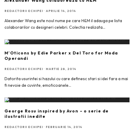
Alexander Wang colaboreaza cu H&M
REDACTORII ECHIPEI
·
APRILIE 14, 2014
Alexander Wang este noul nume pe care H&M il adauga pe lista
colaborarilor cu designeri celebri. Colectia realizata
...
M’Oticons by Edie Parker x Del Toro for Moda
Operandi
REDACTORII ECHIPEI
·
MARTIE 28, 2014
Datorita usurintei si hazului cu care definesc stari si idei fara a mai
fi nevoie de cuvinte, emoticoanele
...
George Rosu inspired by Avon – o serie de
ilustratii inedite
REDACTORII ECHIPEI
·
FEBRUARIE 14, 2014