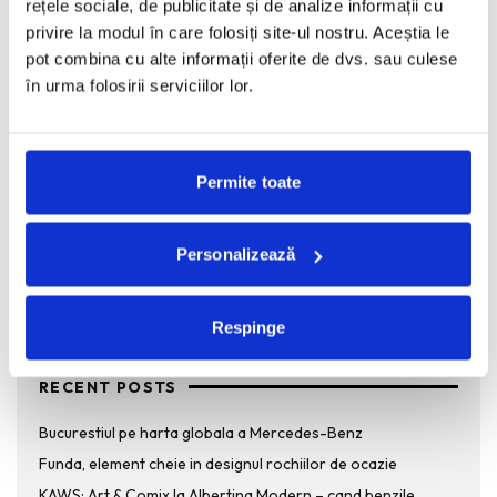
rețele sociale, de publicitate și de analize informații cu
Povestea Carturesti a inceput cu o librarie micuta intr-o cladire
privire la modul în care folosiți site-ul nostru. Aceștia le
bucuresteana si cu un vis maret: acela de
...
pot combina cu alte informații oferite de dvs. sau culese
în urma folosirii serviciilor lor.
Tricoul Fain pe care trebuie sa-l ai in garderoba
REDACTORII ECHIPEI
·
MARTIE 6, 2012
Permite toate
Proiectul Tricoul fain propune o reintrepretare si o celebrare
urbana a panzelor romanesti, autentice, a vorbelor si a
...
Personalizează
Respinge
RECENT POSTS
Bucurestiul pe harta globala a Mercedes-Benz
Funda, element cheie in designul rochiilor de ocazie
KAWS: Art & Comix la Albertina Modern – cand benzile