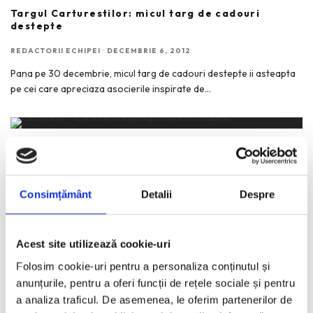
Targul Carturestilor: micul targ de cadouri
destepte
REDACTORII ECHIPEI
·
DECEMBRIE 6, 2012
Pana pe 30 decembrie, micul targ de cadouri destepte ii asteapta
pe cei care apreciaza asocierile inspirate de
...
Carturesti Pop-Up Store in Oradea
REDACTORII ECHIPEI
·
NOIEMBRIE 28, 2012
Consimțământ
Detalii
Despre
In urma cu o luna, doi tineri din Oradea au postat pe pagina de
facebook Carturesti propunerea de
...
Acest site utilizează cookie-uri
Folosim cookie-uri pentru a personaliza conținutul și
Carturesti implineste 12 ani
anunțurile, pentru a oferi funcții de rețele sociale și pentru
REDACTORII ECHIPEI
·
NOIEMBRIE 22, 2012
a analiza traficul. De asemenea, le oferim partenerilor de