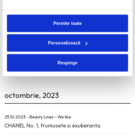
2008
Permite toate
martie, 2026
Personalizează
11.03.2026 - Beauty Lines - We like
Respinge
Tunsoarea bob. Interpretarile care o pastreaza
mereu in trend.
octombrie, 2023
25.10.2023 - Beauty Lines - We like
CHANEL No. 1, frumusete si exuberanta