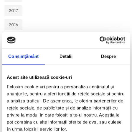
2017
2016
2015
2014
Consimțământ
Detalii
Despre
2013
Acest site utilizează cookie-uri
2012
Folosim cookie-uri pentru a personaliza conținutul și
anunțurile, pentru a oferi funcții de rețele sociale și pentru
2011
a analiza traficul. De asemenea, le oferim partenerilor de
rețele sociale, de publicitate și de analize informații cu
2010
privire la modul în care folosiți site-ul nostru. Aceștia le
pot combina cu alte informații oferite de dvs. sau culese
2009
în urma folosirii serviciilor lor.