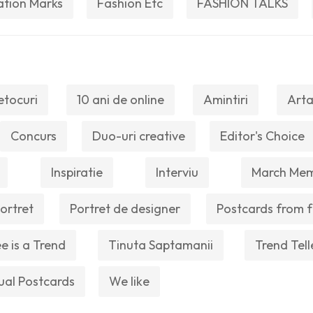
ation Marks
Fashion Etc
FASHION TALKS
etocuri
10 ani de online
Amintiri
Arta
Concurs
Duo-uri creative
Editor's Choice
Inspiratie
Interviu
March Me
ortret
Portret de designer
Postcards from f
e is a Trend
Tinuta Saptamanii
Trend Tell
ual Postcards
We like