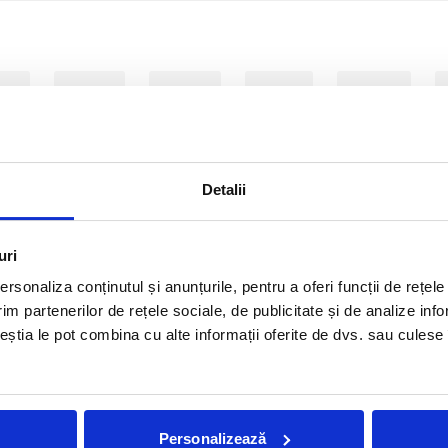
24
2023
2022
2021
2020
2011
2010
2009
2008
Detalii
uri
Nu am gasit postari pentru criteriile selectate.
rsonaliza conținutul și anunțurile, pentru a oferi funcții de rețele
im partenerilor de rețele sociale, de publicitate și de analize info
ceștia le pot combina cu alte informații oferite de dvs. sau culese î
Reviste tiparite
Personalizează