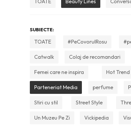
TOATE
Beauty Lines
Convers
SUBIECTE:
TOATE
#PeCovorulRosu
#p
Catwalk
Colaj de recomandari
Femei care ne inspira
Hot Trend
Parteneriat Media
perfume
P
Stiri cu stil
Street Style
Thre
Un Muzeu Pe Zi
Vickipedia
Vis