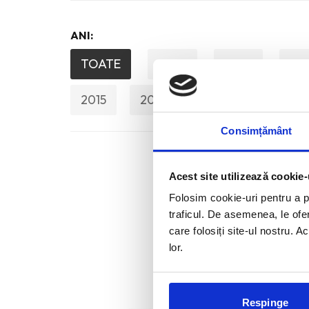
ANI:
TOATE
2026
2025
20
2015
2014
2013
2012
Consimțământ
Acest site utilizează cookie-
Folosim cookie-uri pentru a pe
traficul. De asemenea, le ofer
care folosiți site-ul nostru. A
lor.
Respinge