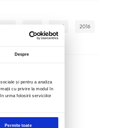
2019
2018
2017
2016
Despre
 sociale și pentru a analiza
rmații cu privire la modul în
n urma folosirii serviciilor
Permite toate