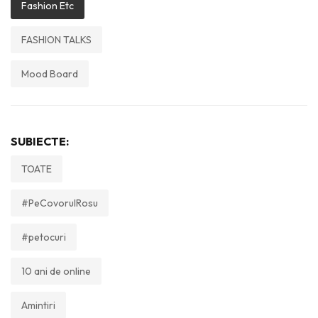
Fashion Etc
FASHION TALKS
Mood Board
SUBIECTE:
TOATE
#PeCovorulRosu
#petocuri
10 ani de online
Amintiri