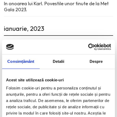
In onoarea lui Karl. Povestile unor tinute de la Met
Gala 2023.
ianuarie, 2023
02.01.2023 - Fashion Etc - Red Carpet
10 dintre cele mai frumoase tinute din 2022
Consimțământ
Detalii
Despre
mai, 2022
Acest site utilizează cookie-uri
Folosim cookie-uri pentru a personaliza conținutul și
27.05.2022 - Fashion Etc - Red Carpet
anunțurile, pentru a oferi funcții de rețele sociale și pentru
Intr-o rochie-camasa pe covorul rosu
a analiza traficul. De asemenea, le oferim partenerilor de
rețele sociale, de publicitate și de analize informații cu
privire la modul în care folosiți site-ul nostru. Aceștia le