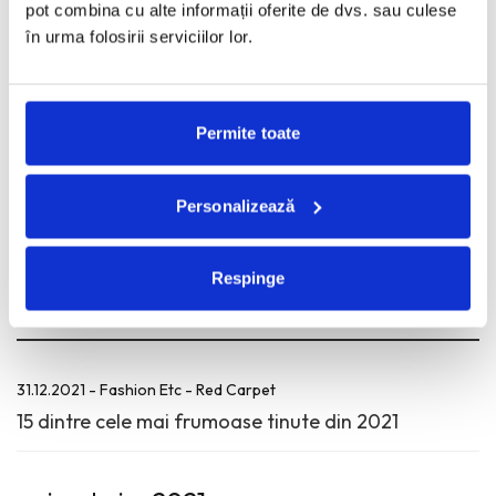
03.05.2022 - Fashion Etc - Red Carpet
pot combina cu alte informații oferite de dvs. sau culese
Met Gala 2022. Gilded glamour & white-tie.
în urma folosirii serviciilor lor.
martie, 2022
Permite toate
28.03.2022 - Fashion Etc - Red Carpet
Personalizează
10 tinute preferate de la Premiile Oscar 2022
Respinge
decembrie, 2021
31.12.2021 - Fashion Etc - Red Carpet
15 dintre cele mai frumoase tinute din 2021