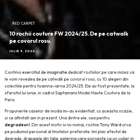
RED CARPET
10 rochii couture FW 2024/25. De pe catwalk
pe covorul rosu.
IULIE 9, 2024
Continui
exercitiul de imaginatie
dedicat rochiilor pe care mizez ca
le vom revedea de pe catwalk pe covorul rosu, cu 10 alegeri din
colectiile pentru toamna-iarna 2024/25. Ele au fost prezentate, la
sfarsitul lui iunie, in cadrul Saptamanii Modei Haute Couture de la
Paris.
Propunerile caselor de moda mi-au evidentiat, cu aceasta ocazie,
si ce afinitati am in prezent. Una dintre ele, cea pentru
degradeuri
. Din acest motiv si nu numai, rochia
Tony Ward
urca
pe podiumul personal al tinutelor preferate. Imi plac efectul de
degrade, drapajele din talie, pelerina care porneste ca un colier in