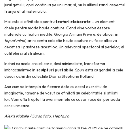
jurul gatului, apoi continua pe un umar, si, nu in ultimul rand, aspectul
franjurat al materialului.
Mai este si afinitatea pentru
texturi elaborate
– un element
cheie pentru moda haute couture. Cand vine vorba despre
materiale cu texturi inedite, Giorgio Armani Prive e, de obicei, in
top of mind
, iar recenta colectie haute couture nu face altceva
decat sa ii pastreze acest loc. Un adevarat spectacol al perlelor, al
catifelei si al stralucirii.
Inchei cu acele croieli care, desi minimaliste, transforma
imbracamintea in
sculpturi purtabile
. Spun asta cu gandul la cele
doua rochii din colectiile Dior si Stephane Rolland.
Asa cum se intampla de fiecare data cu acest exercitiu de
imaginatie, ramane de vazut ce afinitati au celebritatile si stilistii
lor. Vom afla treptat la evenimentele cu covor rosu din perioada
care urmeaza.
Alexis Mabille / Sursa foto: Hepta.ro