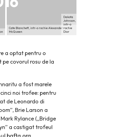
016
Dakota
Johnson,
intr-o
Cate Blanchett, intr-o rochie Alexander
rochie
ton
McQueen
Dior
re a optat pentru o
 pe covorul rosu de la
Innaritu a fost marele
cinci noi trofee: pentru
etat de Leonardo di
Room”, Brie Larson a
si Mark Rylance („Bridge
yn” a castigat trofeul
-ul
bafta.org
.