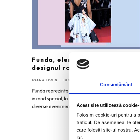
Funda, element cheie in
designul rochiilor de ocazie
IOANA LOVIN
·
IUNIE 18, 2026
Consimțământ
Funda reprezinta elementul care mi-a atras atenti
in mod special, la tinutele celebritatilor prezente la
Acest site utilizează cookie-
diverse evenimente recente.
...
Folosim cookie-uri pentru a pe
traficul. De asemenea, le ofer
care folosiți site-ul nostru. A
lor.