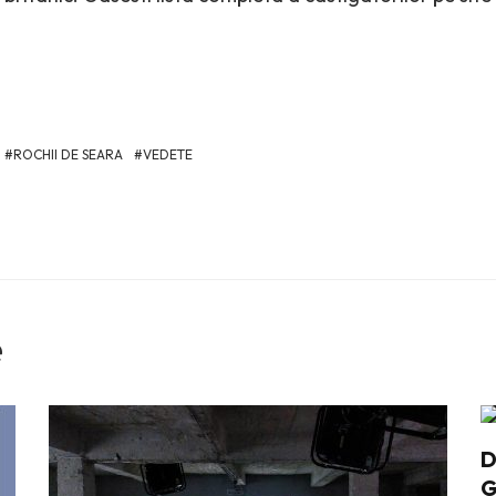
ROCHII DE SEARA
VEDETE
e
D
G