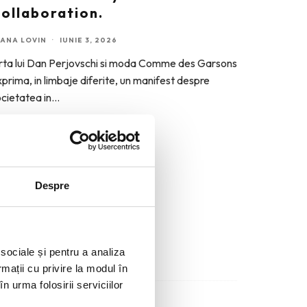
ollaboration.
OANA LOVIN
·
IUNIE 3, 2026
rta lui Dan Perjovschi si moda Comme des Garsons
prima, in limbaje diferite, un manifest despre
cietatea in
...
Despre
 sociale și pentru a analiza
rmații cu privire la modul în
n urma folosirii serviciilor