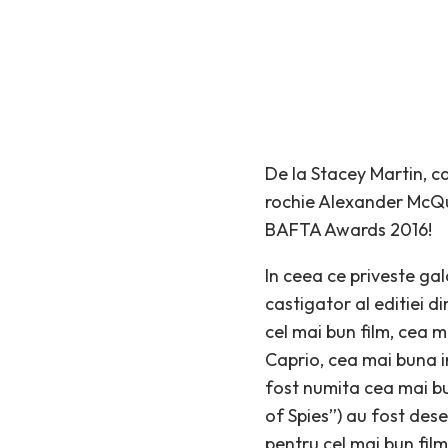
Best Dressed
FEBRUARIE 15, 2016
De la Stacey Martin, ca
rochie Alexander McQue
BAFTA Awards 2016!
In ceea ce priveste gal
castigator al editiei d
cel mai bun film, cea m
Caprio, cea mai buna i
fost numita cea mai bun
of Spies”) au fost dese
pentru cel mai bun film