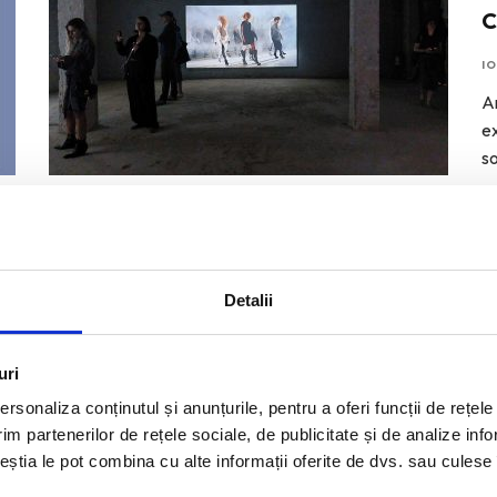
C
I
A
ex
so
The Outsider. Andreea Macri. 13
ani de fotografie de moda intr-
o expozitie.
Detalii
IOANA LOVIN
·
IUNIE 8, 2026
a,
The Outsider este expozitia retrospectiva dedicata
uri
fotografiilor realizate de Andreea Macri, in cei 13 ani
de fashion week
...
rsonaliza conținutul și anunțurile, pentru a oferi funcții de rețele
im partenerilor de rețele sociale, de publicitate și de analize info
ceștia le pot combina cu alte informații oferite de dvs. sau culese î