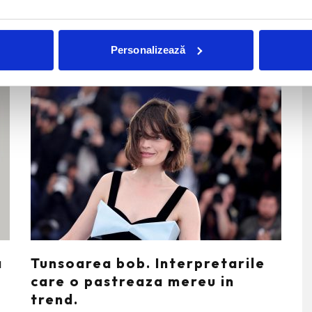
Beauty Lines
Personalizează
a
Tunsoarea bob. Interpretarile
care o pastreaza mereu in
trend.