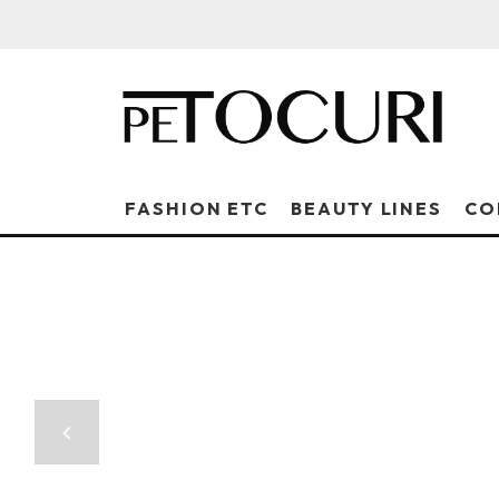
FASHION ETC
BEAUTY LINES
CO
RED CARPET