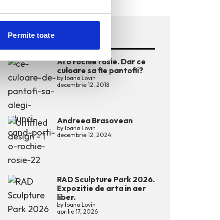
TRENDING POSTS
Permite toate
Ai o rochie rosie. Dar ce
culoare sa fie pantofii?
by
Ioana Lovin
decembrie 12, 2018
Andreea Brasovean
by
Ioana Lovin
decembrie 12, 2024
RAD Sculpture Park 2026.
Expozitie de arta in aer
liber.
by
Ioana Lovin
aprilie 17, 2026