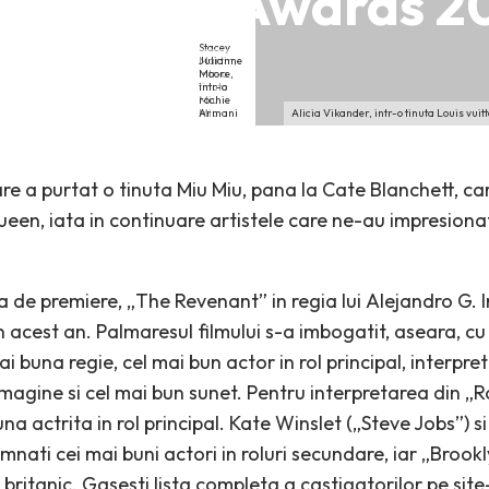
 @ BAFTA Awards 2
Stacey
Julianne
Martin,
Moore,
intr-o
intr-o
tinuta
rochie
Miu
Armani
Miu
Alicia Vikander, intr-o tinuta Louis vuit
re a purtat o tinuta Miu Miu, pana la Cate Blanchett, ca
en, iata in continuare artistele care ne-au impresionat
a de premiere, „The Revenant” in regia lui Alejandro G. 
in acest an. Palmaresul filmului s-a imbogatit, aseara, cu 
ai buna regie, cel mai bun actor in rol principal, interpr
magine si cel mai bun sunet. Pentru interpretarea din „
a actrita in rol principal. Kate Winslet („Steve Jobs”) 
mnati cei mai buni actori in roluri secundare, iar „Brookl
 britanic. Gasesti lista completa a castigatorilor pe site