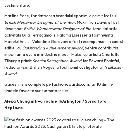
vestimentare.
Martine Rose, fondatoarea brandului eponim, a primit trofeul
British Menswear Designer of the Year
, Maximilian Davis a fost
desemnat
British Womenswear Designer of the Year
, datorita
activitatii lui la Ferragamo, si Paloma Elsesser a fost numita
Modelul Anului. Valentino Garavani a fost recompensat, in cadrul
editiei, cu
Outstanding Achievement Award
, pentru contributia
importanta avuta in industria modei. Make-up artista Charlotte
Tilbury a primit
Special Recognition Award
, iar Edward Enninful,
redactor-sef British Vogue, a fost numit castigator al
Trailblazer
Award
.
Gasesti lista completa pe
fashionawards.com
, iar 10 dintre
tinutele favorite sunt urmatoarele:
Alexa Chung intr-o rochie 16Arlington / Sursa foto:
Hepta.ro