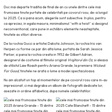
Duc mai departe traditia de final de an cu unele dintre cele mai
frumoase tinute purtate de celebritati pe covorul rosu, de-a lungul
lui 2025. Ca si pana acum, alegerile sunt subiective. In plus, pentru
ca apreciez, in egala masura, minimalismul “with a twist” si designul
neconventional, care pune in echilibru elemente neasteptate,
tinutele au stiluri diverse.
De la rochia Gucci a artistei Dakota Johnson, la rochia Iris van
Herpen cu forme ce par din alta lume, purtata de Sarah Jessica
Parker, si pana la rochia creata in 1952 de Gilbert Adrian,
designerul de costume al filmului original
Vrajitorul din Oz
, si aleasa
de stilistul
Law Roach
pentru Ariana Grande, la premiera
Wicked:
For Good
, tinutele ne arata o lume a modei spectaculoasa.
Nu am alcatuit un top al momentelor de pe covorul rosu care m-au
impresionat, ci mai degraba un album de fotografii dedicate lor,
asezate in ordine alfabetica, dupa numele celebritatilor.