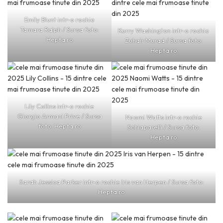
Emily Blunt intr-o rochie
Tamara Ralph / Sursa foto:
Kerry Washington intr-o rochie
Hepta.ro
Zuhair Murad / Sursa foto:
Hepta.ro
Lily Collins intr-o rochie
Giorgio Armani Prive / Sursa
Naomi Watts intr-o rochie
foto: Hepta.ro
Schiaparelli / Sursa foto:
Hepta.ro
Sarah Jessica Parker intr-o rochie Iris van Herpen / Sursa foto:
Hepta.ro