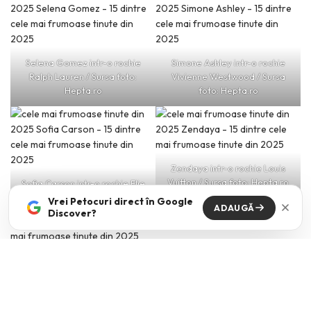
Selena Gomez intr-o rochie
Simone Ashley intr-o rochie
Ralph Lauren / Sursa foto:
Vivienne Westwood / Sursa
Hepta.ro
foto: Hepta.ro
Zendaya intr-o rochie Louis
Vuitton / Sursa foto: Hepta.ro
Sofia Carson intr-o rochie Elie
Saab / Sursa foto: Hepta.ro
Vrei Petocuri direct în Google
ADAUGĂ
Discover?
Zoey Deutch intr-o rochie vintage Christian Dior / Sursa foto:
Hepta.ro