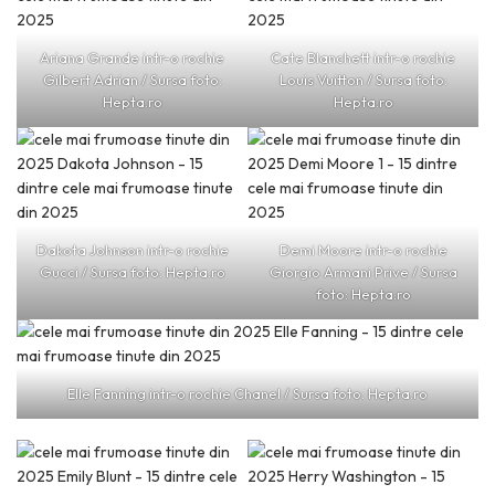
Ariana Grande intr-o rochie
Cate Blanchett intr-o rochie
Gilbert Adrian / Sursa foto:
Louis Vuitton / Sursa foto:
Hepta.ro
Hepta.ro
Dakota Johnson intr-o rochie
Demi Moore intr-o rochie
Gucci / Sursa foto: Hepta.ro
Giorgio Armani Prive / Sursa
foto: Hepta.ro
Elle Fanning intr-o rochie Chanel / Sursa foto: Hepta.ro