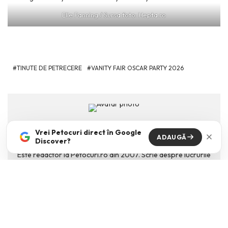
Elle Fanning / Sursa foto: Hepta.ro
TINUTE DE PETRECERE
VANITY FAIR OSCAR PARTY 2026
Vrei Petocuri direct în Google
IOANA LOVIN
ADAUGĂ
Discover?
Este redactor la Petocuri.ro din 2007. Scrie despre lucrurile
pe care le descopera si ii plac din lumea modei, a designului
sau a artei.