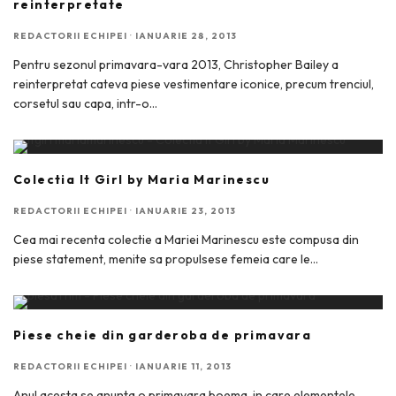
reinterpretate
REDACTORII ECHIPEI
·
IANUARIE 28, 2013
Pentru sezonul primavara-vara 2013, Christopher Bailey a
reinterpretat cateva piese vestimentare iconice, precum trenciul,
corsetul sau capa, intr-o
...
Colectia It Girl by Maria Marinescu
REDACTORII ECHIPEI
·
IANUARIE 23, 2013
Cea mai recenta colectie a Mariei Marinescu este compusa din
piese statement, menite sa propulsese femeia care le
...
Piese cheie din garderoba de primavara
REDACTORII ECHIPEI
·
IANUARIE 11, 2013
Anul acesta se anunta o primavara boema, in care elementele