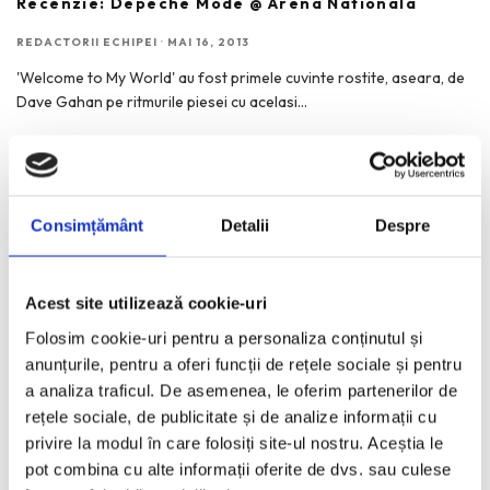
Recenzie: Depeche Mode @ Arena Nationala
REDACTORII ECHIPEI
·
MAI 16, 2013
'Welcome to My World' au fost primele cuvinte rostite, aseara, de
Dave Gahan pe ritmurile piesei cu acelasi
...
CHANEL Cruise Show 2013/14
Consimțământ
Detalii
Despre
REDACTORII ECHIPEI
·
MAI 13, 2013
Pentru colectia Cruise 2013/14, Karl Lagerfeld a apelat la paleta
clasica de nuante Chanel, compusa din bej, alb,
...
Acest site utilizează cookie-uri
Folosim cookie-uri pentru a personaliza conținutul și
anunțurile, pentru a oferi funcții de rețele sociale și pentru
FASHION MATTERS Fair – Style you up Edition
a analiza traficul. De asemenea, le oferim partenerilor de
rețele sociale, de publicitate și de analize informații cu
REDACTORII ECHIPEI
·
MAI 10, 2013
privire la modul în care folosiți site-ul nostru. Aceștia le
Pe 18 si 19 mai, FASHION MATTERS – Fashion&Vintage Fair revine
pot combina cu alte informații oferite de dvs. sau culese
in Centrul Vechi, la Shakespeare Bar (strada
...