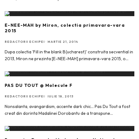
E-NEE-MAH by Miron, colectia primavara-vara
2015
REDACTORII ECHIPEI
·
MARTIE 21, 2014
Dupa colectia 'Fill in the blank B{ucharest}' construita secvential in
2013, Miron ne prezinta [E-NEE-MAH] primavara-vara 2015, o
...
PAS DU TOUT @ Molecule F
REDACTORII ECHIPEI
·
IULIE 18, 2013
Nonsalanta, avangardism, accente dark chic… Pas Du Tout a fost
creat din dorinta Madalinei Dorobantu de a transpune
...