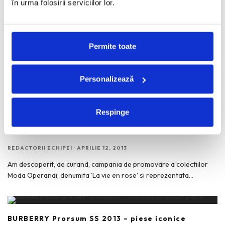
în urma folosirii serviciilor lor.
Les Vampires, colectia 109 primavara-vara 2013
Permite toate
REDACTORII ECHIPEI
·
APRILIE 26, 2013
Vampir sau victima? Aceasta este intrebarea pe care o lanseaza
Personalizează
brandul 109 prin colectia Les Vampires primavara-vara 2013.
...
Respinge
Karlie Kloss – La vie en rose
REDACTORII ECHIPEI
·
APRILIE 12, 2013
Am descoperit, de curand, campania de promovare a colectiilor
Moda Operandi, denumita 'La vie en rose' si reprezentata
...
BURBERRY Prorsum SS 2013 – piese iconice