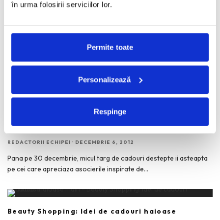
în urma folosirii serviciilor lor.
Spumante si saruri de baie Lush – Idei de cadouri
sic
Permite toate
REDACTORII ECHIPEI
·
APRILIE 29, 2013
Spumante solide in forma de flori sau fluturi, saruri de baie
transformate in oua de Pasti imense cu
...
Personalizează
Respinge
Targul Carturestilor: micul targ de cadouri
destepte
REDACTORII ECHIPEI
·
DECEMBRIE 6, 2012
Pana pe 30 decembrie, micul targ de cadouri destepte ii asteapta
pe cei care apreciaza asocierile inspirate de
...
Beauty Shopping: Idei de cadouri haioase