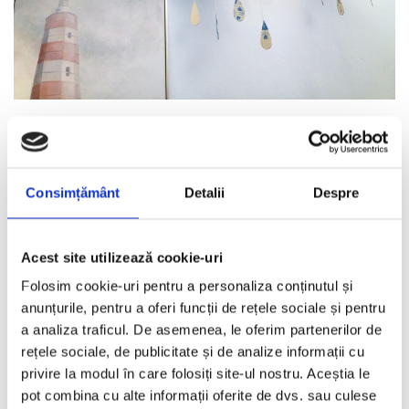
10 idei de cadouri simpatice
DECEMBRIE 15, 2015
1. Tricou witty & cool O. BRAD FRUMOS, realizat de The Stories Of
Consimțământ
Detalii
Despre
O. & Skin Deep. Il
...
Acest site utilizează cookie-uri
Folosim cookie-uri pentru a personaliza conținutul și
Targul Carturestilor, editia de Pasti
anunțurile, pentru a oferi funcții de rețele sociale și pentru
REDACTORII ECHIPEI
·
APRILIE 30, 2013
a analiza traficul. De asemenea, le oferim partenerilor de
Carti, vinuri bune, decoratiuni si unelte pentru casa sau gradina,
rețele sociale, de publicitate și de analize informații cu
oua incondeiate, cosuri impletite si hartie ilustrata pentru
...
privire la modul în care folosiți site-ul nostru. Aceștia le
pot combina cu alte informații oferite de dvs. sau culese