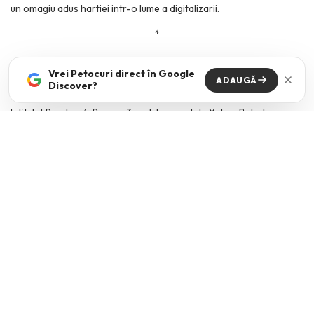
un omagiu adus hartiei intr-o lume a digitalizarii.
*
Vrei Petocuri direct în Google
ADAUGĂ
Discover?
Intitulat Pandora’s Box no 3, inelul semnat de Yotam Bahat pare a
fi si el modelat din hartie, dar nu este. Formele cutiei si ale bratelor
care o inconjoara sunt lucrate din argint. Mi-a placut contrastul
dintre esenta si aparenta.
*
Stiam din online o parte din colectia
Scratching Love
, semnata de
Eshte x Madeleine, si m-am bucurat sa o vad si la expozitie. Asa
cum sugereaza numele ei, colectia exploreaza ideea de bijuterie