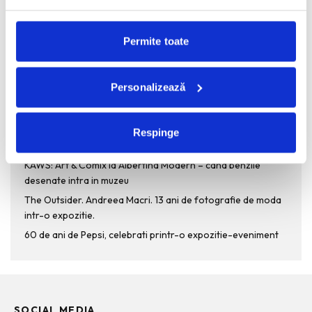
Permite toate
Personalizează
RECENT POSTS
Bucurestiul pe harta globala a Mercedes-Benz
Respinge
Funda, element cheie in designul rochiilor de ocazie
KAWS: Art & Comix la Albertina Modern – cand benzile
desenate intra in muzeu
The Outsider. Andreea Macri. 13 ani de fotografie de moda
intr-o expozitie.
60 de ani de Pepsi, celebrati printr-o expozitie-eveniment
SOCIAL MEDIA