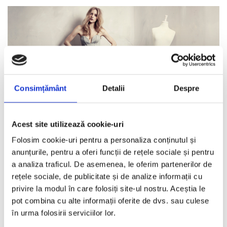
Consimțământ
Detalii
Despre
Acest site utilizează cookie-uri
Folosim cookie-uri pentru a personaliza conținutul și
anunțurile, pentru a oferi funcții de rețele sociale și pentru
H&M: Stralucirea hollywoodiana intr-o colectie
a analiza traficul. De asemenea, le oferim partenerilor de
sustenabila
rețele sociale, de publicitate și de analize informații cu
REDACTORII ECHIPEI
·
MARTIE 19, 2013
privire la modul în care folosiți site-ul nostru. Aceștia le
pot combina cu alte informații oferite de dvs. sau culese
In aceasta primavara, H&M Conscious prezinta o colectie de tinute
în urma folosirii serviciilor lor.
de seara care imbina stralucirea hollywoodiana cu
sustenabilitatea.
...