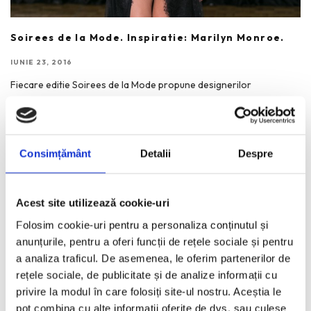
Soirees de la Mode. Inspiratie: Marilyn Monroe.
IUNIE 23, 2016
Fiecare editie Soirees de la Mode propune designerilor
participanti o tema in jurul careia acestia isi croiesc creatiile
...
Consimțământ
Detalii
Despre
Acest site utilizează cookie-uri
Folosim cookie-uri pentru a personaliza conținutul și
anunțurile, pentru a oferi funcții de rețele sociale și pentru
a analiza traficul. De asemenea, le oferim partenerilor de
rețele sociale, de publicitate și de analize informații cu
privire la modul în care folosiți site-ul nostru. Aceștia le
pot combina cu alte informații oferite de dvs. sau culese