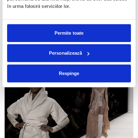
în urma folosirii serviciilor lor.
11 designeri @ Soirees de la Mode 14, editie
inspirata de Audrey Hepburn
SEPTEMBRIE 18, 2014
Permite toate
Considerata un simbol al stilului si al atitudinii, Audrey Hepburn a
devenit sursa de inspiratie pentru cei 11
...
Personalizează
Respinge