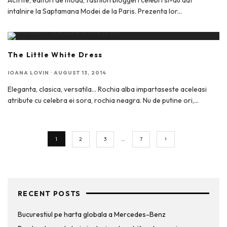
intalnire la Saptamana Modei de la Paris. Prezenta lor
...
The Little White Dress
IOANA LOVIN
·
AUGUST 13, 2014
Eleganta, clasica, versatila… Rochia alba impartaseste aceleasi
atribute cu celebra ei sora, rochia neagra. Nu de putine ori,
...
1
2
3
…
7
RECENT POSTS
Bucurestiul pe harta globala a Mercedes-Benz