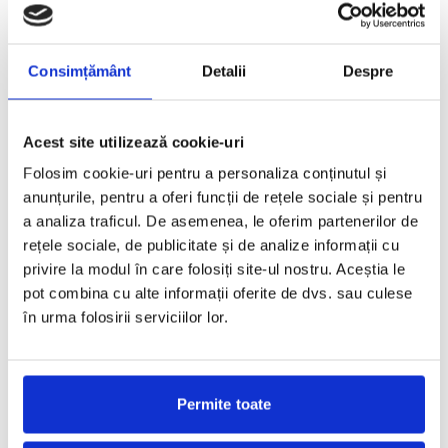
desemnat castigatorii. Brie Larson (Room) si Leonardo
...
Consimțământ
Detalii
Despre
Critics’ Choice Movie Awards 2016
Acest site utilizează cookie-uri
IANUARIE 18, 2016
Folosim cookie-uri pentru a personaliza conținutul și
Top 10 tinute preferate, purtate de celebritati la cea de-a 21-a
editie a galei Critics’ Choice Movie Awards.
...
anunțurile, pentru a oferi funcții de rețele sociale și pentru
a analiza traficul. De asemenea, le oferim partenerilor de
rețele sociale, de publicitate și de analize informații cu
privire la modul în care folosiți site-ul nostru. Aceștia le
Cu paiete
pot combina cu alte informații oferite de dvs. sau culese
în urma folosirii serviciilor lor.
IANUARIE 14, 2016
Nu m-am considerat niciodata o fana a tinutelor cu paiete, dar
recunosc ca designerii se pricep cum nu
...
Permite toate