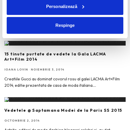
Globurile de Aur 2016
Personalizează
IANUARIE 11, 2016
Curiozitatea de a afla castigatorii Globurilor de Aur este dublata
Respinge
intotdeauna de aceea de a descoperi tinutele alese
...
15 tinute purtate de vedete la Gala LACMA
Art+Film 2014
IOANA LOVIN
·
NOIEMBRIE 3, 2014
Creatiile Gucci au dominat covorul rosu al galei LACMA Art+Film
2014, editie prezentata de casa de moda italiana.
...
Vedetele @ Saptamana Modei de la Paris SS 2015
OCTOMBRIE 2, 2014
Actrite, editori de moda, fashion bloggeri celebri si-au dat