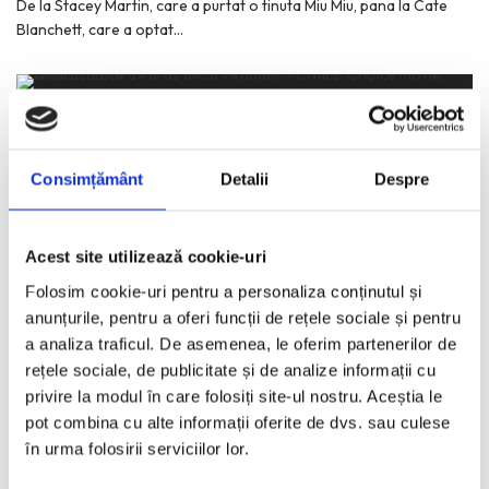
De la Stacey Martin, care a purtat o tinuta Miu Miu, pana la Cate
Blanchett, care a optat
...
Critics’ Choice Movie Awards 2016
IANUARIE 18, 2016
Consimțământ
Detalii
Despre
Top 10 tinute preferate, purtate de celebritati la cea de-a 21-a
editie a galei Critics’ Choice Movie Awards.
...
Acest site utilizează cookie-uri
Folosim cookie-uri pentru a personaliza conținutul și
Costumul de inspiratie masculina
anunțurile, pentru a oferi funcții de rețele sociale și pentru
a analiza traficul. De asemenea, le oferim partenerilor de
NOIEMBRIE 27, 2015
rețele sociale, de publicitate și de analize informații cu
De cele mai multe ori, am putea inlocui rubrica „Tinuta Saptamanii”
privire la modul în care folosiți site-ul nostru. Aceștia le
cu denumirea „Rochia Saptamanii”. Insa, nu si
...
pot combina cu alte informații oferite de dvs. sau culese
în urma folosirii serviciilor lor.