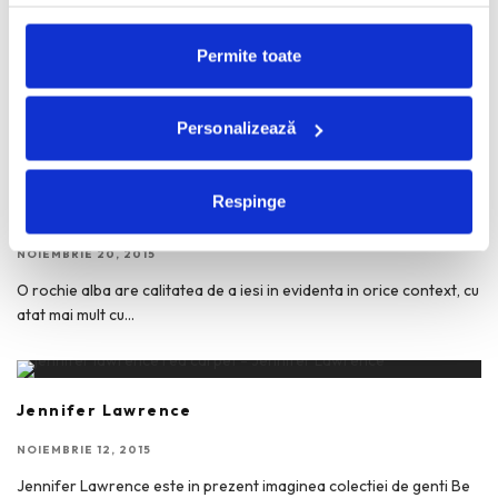
Vedetele @ British Fashion Awards 2015
Permite toate
NOIEMBRIE 24, 2015
Moda britanica si rolul jucat de ea pe scena internationala au fost
celebrate aseara in cadrul galei British
...
Personalizează
Respinge
Rochii albe pe covorul rosu
NOIEMBRIE 20, 2015
O rochie alba are calitatea de a iesi in evidenta in orice context, cu
atat mai mult cu
...
Jennifer Lawrence
NOIEMBRIE 12, 2015
Jennifer Lawrence este in prezent imaginea colectiei de genti Be