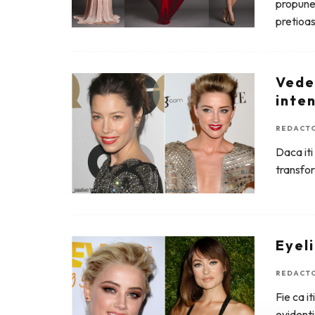
propune 
pretioas
Vedet
inte
REDACTO
Daca iti
transfor
Eyel
REDACTO
Fie ca i
evidenti