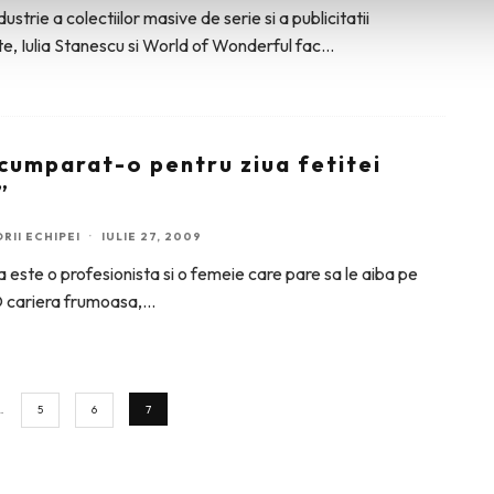
dustrie a colectiilor masive de serie si a publicitatii
e, Iulia Stanescu si World of Wonderful fac
...
cumparat-o pentru ziua fetitei
”
RII ECHIPEI
·
IULIE 27, 2009
la este o profesionista si o femeie care pare sa le aiba pe
O cariera frumoasa,
...
…
5
6
7