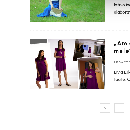
Intr-o in
elaborat
„Am 
mele
REDACTO
Livia Di
toate. 
1