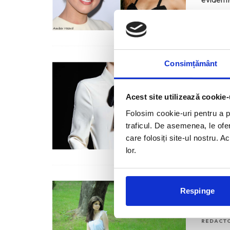
Consimțământ
NOIR
REDACTO
Acest site utilizează cookie-
NOIR est
Folosim cookie-uri pentru a pe
fashion 
traficul. De asemenea, le ofer
care folosiți site-ul nostru. A
lor.
Fashi
Respinge
inde
REDACTO