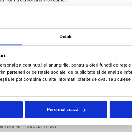
Detalii
 by Corina Vladescu POP-UP Store
RII ECHIPEI
·
OCTOMBRIE 13, 2011
uri
e a doua linie a brandului Corina Vladescu, o alternativa
rsonaliza conținutul și anunțurile, pentru a oferi funcții de rețele
designer cu preturi accesibile la marile
...
im partenerilor de rețele sociale, de publicitate și de analize info
ceștia le pot combina cu alte informații oferite de dvs. sau culese î
on interview: Iulia Stanescu,
Personalizează
pendent designer
RII ECHIPEI
·
AUGUST 29, 2011