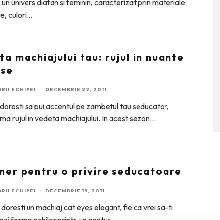
un univers diafan si feminin, caracterizat prin materiale
e, culori
...
a machiajului tau: rujul in nuante
nse
RII ECHIPEI
·
DECEMBRIE 22, 2011
 doresti sa pui accentul pe zambetul tau seducator,
ma rujul in vedeta machiajului. In acest sezon
...
iner pentru o privire seducatoare
RII ECHIPEI
·
DECEMBRIE 19, 2011
ti doresti un machiaj cat eyes elegant, fie ca vrei sa-ti
ezi forma ochilor printr-un contur
...