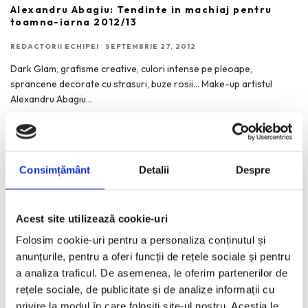
Alexandru Abagiu: Tendinte in machiaj pentru
toamna-iarna 2012/13
REDACTORII ECHIPEI
·
SEPTEMBRIE 27, 2012
Dark Glam, grafisme creative, culori intense pe pleoape,
sprancene decorate cu strasuri, buze rosii… Make-up artistul
Alexandru Abagiu
...
Consimțământ
Detalii
Despre
RECENT POSTS
Acest site utilizează cookie-uri
Bucurestiul pe harta globala a Mercedes-Benz
Folosim cookie-uri pentru a personaliza conținutul și
Funda, element cheie in designul rochiilor de ocazie
anunțurile, pentru a oferi funcții de rețele sociale și pentru
KAWS: Art & Comix la Albertina Modern – cand benzile
a analiza traficul. De asemenea, le oferim partenerilor de
desenate intra in muzeu
rețele sociale, de publicitate și de analize informații cu
The Outsider. Andreea Macri. 13 ani de fotografie de moda
privire la modul în care folosiți site-ul nostru. Aceștia le