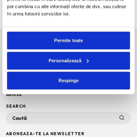
intr-o expozitie.
pot combina cu alte informații oferite de dvs. sau culese
60 de ani de Pepsi, celebrati printr-o expozitie-eveniment
în urma folosirii serviciilor lor.
Permite toate
SOCIAL MEDIA
Personalizează
POLITICA DE CONFIDENTIALITATE
INFO + TERMENI SI CONDITII
Respinge
POLITICA DE COOKIES
ARHIVA
SEARCH
ABONEAZA-TE LA NEWSLETTER