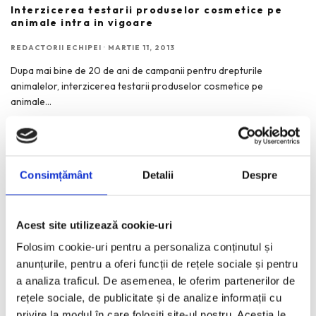
Interzicerea testarii produselor cosmetice pe
animale intra in vigoare
REDACTORII ECHIPEI
·
MARTIE 11, 2013
Dupa mai bine de 20 de ani de campanii pentru drepturile
animalelor, interzicerea testarii produselor cosmetice pe
animale
...
Consimțământ
Detalii
Despre
RECENT POSTS
Acest site utilizează cookie-uri
Rochii de vara, elegante, casual, de vacanta. Inspiratie
pentru 2026.
Folosim cookie-uri pentru a personaliza conținutul și
anunțurile, pentru a oferi funcții de rețele sociale și pentru
Bucurestiul pe harta globala a Mercedes-Benz
a analiza traficul. De asemenea, le oferim partenerilor de
Funda, element cheie in designul rochiilor de ocazie
rețele sociale, de publicitate și de analize informații cu
KAWS: Art & Comix la Albertina Modern – cand benzile
privire la modul în care folosiți site-ul nostru. Aceștia le