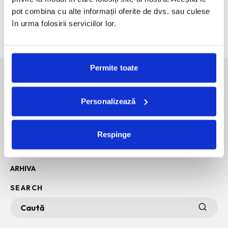
desenate intra in muzeu
pot combina cu alte informații oferite de dvs. sau culese
The Outsider. Andreea Macri. 13 ani de fotografie de moda
în urma folosirii serviciilor lor.
intr-o expozitie.
Permite toate
SOCIAL MEDIA
Personalizează
POLITICA DE CONFIDENTIALITATE
Respinge
INFO + TERMENI SI CONDITII
POLITICA DE COOKIES
ARHIVA
SEARCH