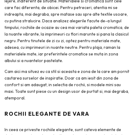
lejere, indiferent de situatie. Materialele si cromatica sunt cele
care fac diferenta, de obicei. Pentru petreceri, atentia mi se
indreapta, mai degraba, spre matase sau spre alte textile usoare,
cu putina stralucire. Daca analizez alegerile facute de-a lungul
timpului, rochiile de ocazie au cea mai variata paleta cromatica, de
la nuante vibrante, la imprimeuri cu flori marunte si pana la clasicul
negru. Pentru tinutele de zi cu zi, optez pentru materiale mate,
adesea, cu imprimeuri in nuante neutre. Pentru plaja, raman la
materialele mate, iar preferintele cromatice se muta in zona
albului si a nuantelor pastelate.
Cam aici ma situez eu ca stil si aceasta e zona de la care am pornit
cautarea surselor de inspiratie. Doar ca am iesit din zona de
confort si am adaugat, in selectia de rochii, si modele mini sau
maxi. Toate sunt piese cu un design usor de purtat si, mai degraba,
atemporal.
ROCHII ELEGANTE DE VARA
In ceea ce priveste rochiile elegante, sunt cateva elemente de