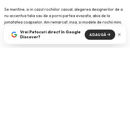
Se mentine, si in cazul rochiilor casual, alegerea designerilor de a
nu accentua talia sau de a porni partea evazata, abia de la
jumatatea coapselor. Am remarcat, insa, si modele de rochii mini,
ce amintesc de
moda anilor ’60
, cum sunt cele semnate Akris sau
Vrei Petocuri direct în Google
Shiatzy Chen, precum si rochiile cu talie accentuata si fusta ampla,
ADAUGĂ
Discover?
din colectia Prada.
ROCHII MIDI, CU DESIGN LEJER
Bach Mai / Agnes B. // Sursa foto: Hepta.ro
ROCHII MINI, INSPIRATE DE MODA ANILOR ’60