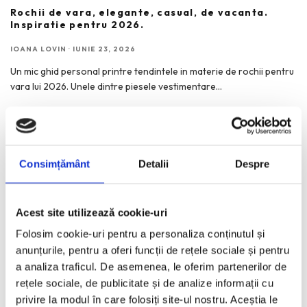
Rochii de vara, elegante, casual, de vacanta.
Inspiratie pentru 2026.
IOANA LOVIN
·
IUNIE 23, 2026
Un mic ghid personal printre tendintele in materie de rochii pentru
vara lui 2026. Unele dintre piesele vestimentare
...
Consimțământ
Detalii
Despre
RECENT POSTS
Rochii de vara, elegante, casual, de vacanta. Inspiratie
Acest site utilizează cookie-uri
pentru 2026.
Folosim cookie-uri pentru a personaliza conținutul și
Bucurestiul pe harta globala a Mercedes-Benz
anunțurile, pentru a oferi funcții de rețele sociale și pentru
Funda, element cheie in designul rochiilor de ocazie
a analiza traficul. De asemenea, le oferim partenerilor de
rețele sociale, de publicitate și de analize informații cu
KAWS: Art & Comix la Albertina Modern – cand benzile
desenate intra in muzeu
privire la modul în care folosiți site-ul nostru. Aceștia le