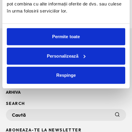
pot combina cu alte informații oferite de dvs. sau culese
The Outsider. Andreea Macri. 13 ani de fotografie de moda
în urma folosirii serviciilor lor.
intr-o expozitie.
Permite toate
SOCIAL MEDIA
Personalizează
POLITICA DE CONFIDENTIALITATE
Respinge
INFO + TERMENI SI CONDITII
POLITICA DE COOKIES
ARHIVA
SEARCH
ABONEAZA-TE LA NEWSLETTER