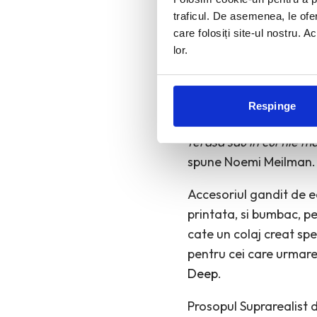
traficul. De asemenea, le ofer
care folosiți site-ul nostru. A
“Prosopul Suprarealist 
lor.
Vacanta
Surreal Times
Towel, destinat verii lu
Respinge
Prosopul Suprarealist de
terasa sau in curtile ma
spune Noemi Meilman.
Accesoriul gandit de ea
printata, si bumbac, pe
cate un colaj creat sp
pentru cei care urmares
Deep
.
Prosopul Suprarealist d