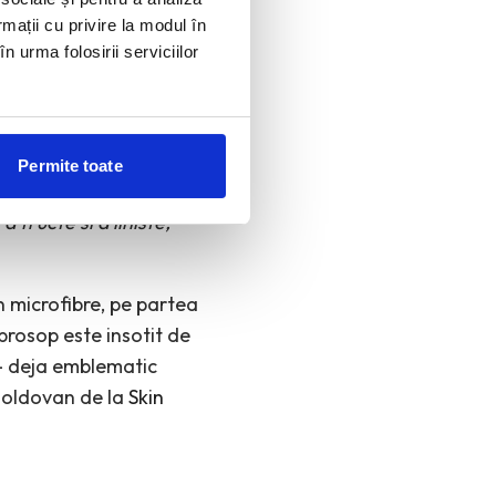
rmații cu privire la modul în
n urma folosirii serviciilor
ru
Camasa Alba de
rul The Surreal Beach
Permite toate
cean, la piscina, pe
 fructe si a liniste,”
n microfibre, pe partea
prosop este insotit de
 – deja emblematic
 Moldovan de la
Skin