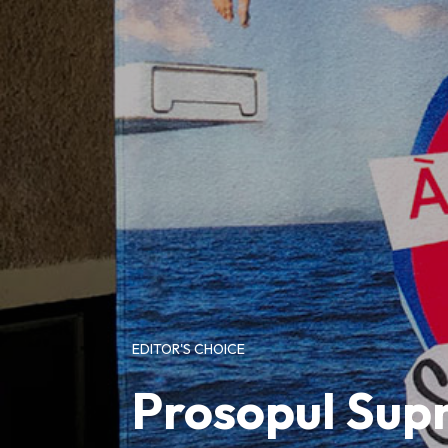
EDITOR'S CHOICE
Prosopul Supr