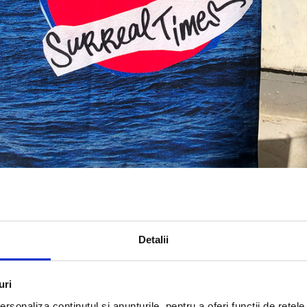
Detalii
uri
rsonaliza conținutul și anunțurile, pentru a oferi funcții de rețele