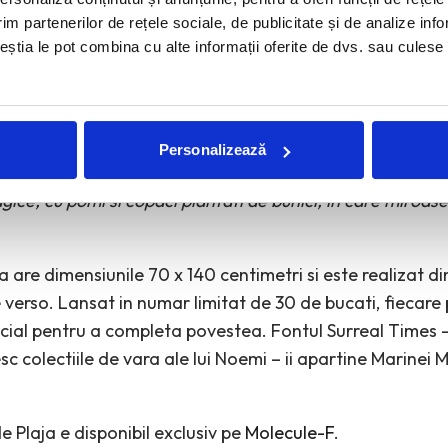
im partenerilor de rețele sociale, de publicitate și de analize info
ceștia le pot combina cu alte informații oferite de dvs. sau culese î
de Plaja s-a nascut dintr-un colaj creat anul trecut pent
, cu
Pineberry.ro
. Am pastrat colajul si l-am pus in folde
i 2021.
Personalizează
 Plaja te va insoti in vacantele ce vor veni, la mare, la o
gice, cu pomi si copaci plantati de bunici, in care miroase a
 are dimensiunile 70 x 140 centimetri si este realizat di
 verso. Lansat in numar limitat de 30 de bucati, fiecare 
ecial pentru a completa povestea. Fontul Surreal Times
c colectiile de vara ale lui Noemi – ii apartine Marinei
e Plaja e disponibil exclusiv pe
Molecule-F
.