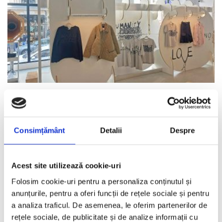
Dan Perjovschi x Comme des Garcons. A Story
About A Collaboration.
IOANA LOVIN
·
IUNIE 3, 2026
Consimțământ
Detalii
Despre
Arta lui Dan Perjovschi si moda Comme des Garsons exprima, in
limbaje diferite, un manifest despre societatea in
...
Acest site utilizează cookie-uri
Folosim cookie-uri pentru a personaliza conținutul și
anunțurile, pentru a oferi funcții de rețele sociale și pentru
Mood Board
a analiza traficul. De asemenea, le oferim partenerilor de
rețele sociale, de publicitate și de analize informații cu