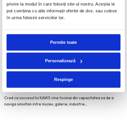
privire la modul în care folosiți site-ul nostru. Aceștia le
pot combina cu alte informații oferite de dvs. sau culese
în urma folosirii serviciilor lor.
Permite toate
Personalizează
KAWS: Art & Comix la Albertina Modern – cand
benzile desenate intra in muzeu
Respinge
VICKI NICOLA
·
IUNIE 10, 2026
Cred ca succesul lui KAWS vine tocmai din capacitatea sa de a
naviga simultan intre muzeu, galerie, industrie
...