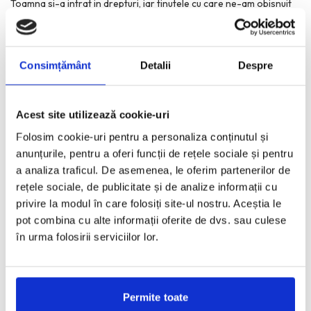
Toamna si-a intrat in drepturi, iar tinutele cu care ne-am obisnuit
in ultimele luni nu mai sunt o
...
Consimțământ
Detalii
Despre
Tinute casual-chic purtate de vedete la Venetia
SEPTEMBRIE 2, 2019
Acest site utilizează cookie-uri
Covorul rosu al Festivalului de Film de la Venetia este recunoscut
Folosim cookie-uri pentru a personaliza conținutul și
pentru eleganta lui, insa inspiratia vestimentara oferita
...
anunțurile, pentru a oferi funcții de rețele sociale și pentru
a analiza traficul. De asemenea, le oferim partenerilor de
rețele sociale, de publicitate și de analize informații cu
Combinatii de piese vestimentare cu efect de
privire la modul în care folosiți site-ul nostru. Aceștia le
degrade
pot combina cu alte informații oferite de dvs. sau culese
în urma folosirii serviciilor lor.
FEBRUARIE 5, 2019
Am mai scris despre afinitatea mea pentru degradeuri aici si am
impresia ca tot ea este cea care
...
Permite toate