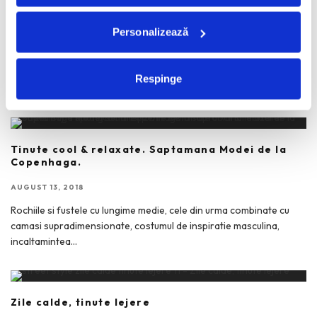
Moda strazii. 25 de tinute de la NYFW.
Personalizează
SEPTEMBRIE 20, 2018
„These streets will make you feel brand new Big lights will inspire
Respinge
you Let’s hear it for New
...
Tinute cool & relaxate. Saptamana Modei de la
Copenhaga.
AUGUST 13, 2018
Rochiile si fustele cu lungime medie, cele din urma combinate cu
camasi supradimensionate, costumul de inspiratie masculina,
incaltamintea
...
Zile calde, tinute lejere