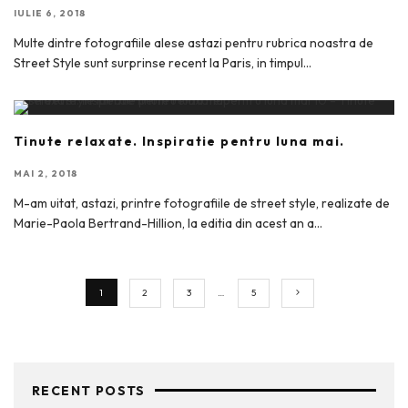
IULIE 6, 2018
Multe dintre fotografiile alese astazi pentru rubrica noastra de
Street Style sunt surprinse recent la Paris, in timpul
...
Tinute relaxate. Inspiratie pentru luna mai.
MAI 2, 2018
M-am uitat, astazi, printre fotografiile de street style, realizate de
Marie-Paola Bertrand-Hillion, la editia din acest an a
...
1
2
3
…
5
RECENT POSTS