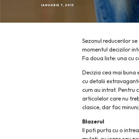
IANUARIE 7, 2013
Sezonul reducerilor s
momentul decizilor inte
Fa doua liste: una cu ce 
Decizia cea mai buna est
cu detalii extravagante
cum au intrat. Pentru c
articolelor care nu tre
clasice, dar fac minuni
Blazerul
Il poti purta cu o intr
mulati, cu jeans sau pe