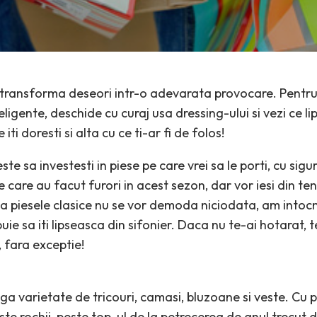
e transforma deseori intr-o adevarata provocare. Pentr
ligente, deschide cu curaj usa dressing-ului si vezi ce lip
iti doresti si alta cu ce ti-ar fi de folos!
e sa investesti in piese pe care vrei sa le porti, cu sigur
 care au facut furori in acest sezon, dar vor iesi din te
a piesele clasice nu se vor demoda niciodata, am intocmi
buie sa iti lipseasca din sifonier. Daca nu te-ai hotarat,
, fara exceptie!
eaga varietate de tricouri, camasi, bluzoane si veste. Cu 
ste rochii, peste top-ul de la petrecerea de anul trecut d