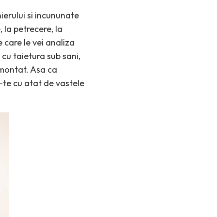
ierului si incununate
, la petrecere, la
e care le vei analiza
 cu taietura sub sani,
emontat. Asa ca
-te cu atat de vastele