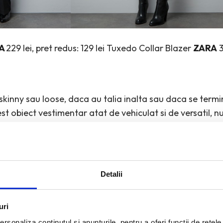
A
229 lei, pret redus: 129 lei Tuxedo Collar Blazer
ZARA
3
, skinny sau loose, daca au talia inalta sau daca se ter
t obiect vestimentar atat de vehiculat si de versatil, nu
a se reinventa.
asa a celorlalte haine din dressing-ul tau cu jeans-ii pe
r, a evolutiei modei si a societatii. Poate fi un tricou alb
 blazer masculin, o pereche de tenisi sau una de sandale 
Detalii
uri
rsonaliza conținutul și anunțurile, pentru a oferi funcții de rețele