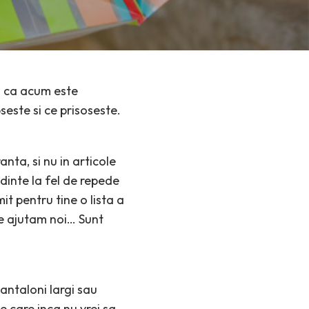
u ca acum este
seste si ce prisoseste.
anta, si nu in articole
ndinte la fel de repede
t pentru tine o lista a
 te ajutam noi… Sunt
pantaloni largi sau
e care inca nu vrei sa