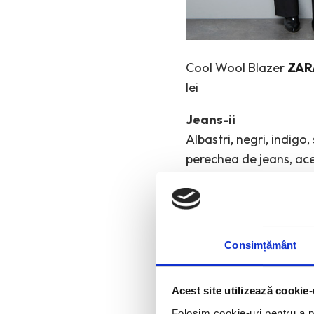
Cool Wool Blazer
ZAR
lei
Jeans-ii
Albastri, negri, indigo
perechea de jeans, aces
puterea incredibila de 
Relatia atat de armonio
trendurilor, a vremurilo
o vesta sofisticata, un
Consimțământ
functiona.
Acest site utilizează cookie-
Folosim cookie-uri pentru a pe