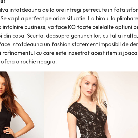
u!
va intotdeauna de la ore intregi petrecute in fata sifon
Se va plia perfect pe orice situatie. La birou, la plimbare
o intalnire business, va face KO toate celelalte optiuni p
si din casa. Scurta, deasupra genunchilor, cu talia inalta,
 face intotdeauna un fashion statement imposibil de d
 rafinamentul cu care este inzestrat acest item si joaca
le ofera o rochie neagra.