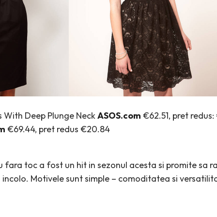
s With Deep Plunge Neck
ASOS.com
€62.51, pret redus
m
€69.44, pret redus €20.84
 fara toc a fost un hit in sezonul acesta si promite sa 
m incolo. Motivele sunt simple – comoditatea si versatil