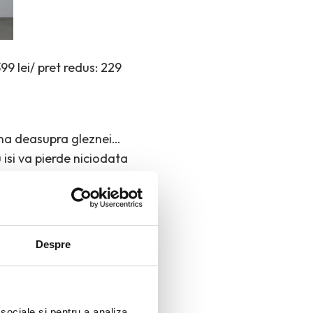
99 lei/ pret redus: 229
mina deasupra gleznei…
 isi va pierde niciodata
rsista in pofida
, o camasa office, o ie,
cu toc, totul va
Despre
 sociale și pentru a analiza