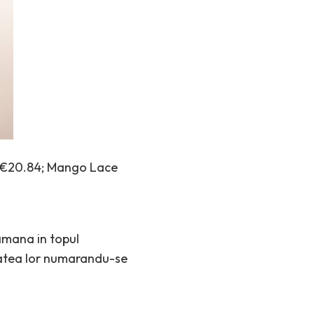
: €20.84; Mango Lace
ramana in topul
itatea lor numarandu-se