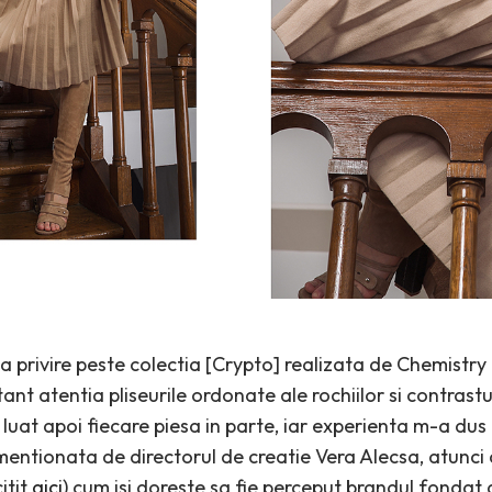
 privire peste colectia [Crypto] realizata de Chemistr
ant atentia pliseurile ordonate ale rochiilor si contrastu
m luat apoi fiecare piesa in parte, iar experienta m-a dus
mentionata de directorul de creatie Vera Alecsa, atunci 
citit
aici
) cum isi doreste sa fie perceput brandul fondat 