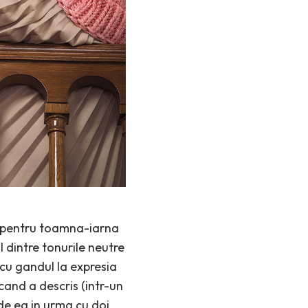
y pentru toamna-iarna
l dintre tonurile neutre
 cu gandul la expresia
cand a descris (intr-un
de ea in urma cu doi