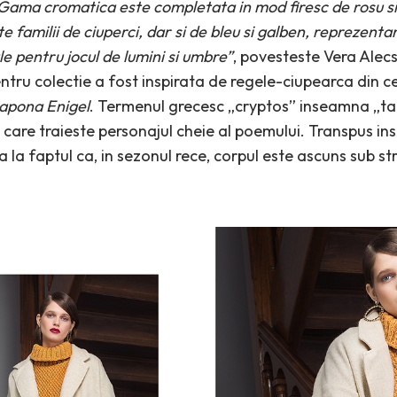
 Gama cromatica este completata in mod firesc de rosu si 
 familii de ciuperci, dar si de bleu si galben, reprezentan
 pentru jocul de lumini si umbre”
, povesteste Vera Alecs
tru colectie a fost inspirata de regele-ciupearca din cel
Lapona Enigel
. Termenul grecesc „cryptos” inseamna „tai
care traieste personajul cheie al poemului. Transpus insa 
 la faptul ca, in sezonul rece, corpul este ascuns sub s