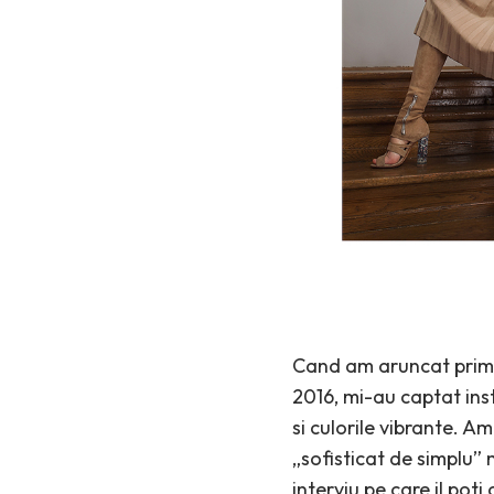
Cand am aruncat prima
2016, mi-au captat inst
si culorile vibrante. A
„sofisticat de simplu” 
interviu pe care il poti 