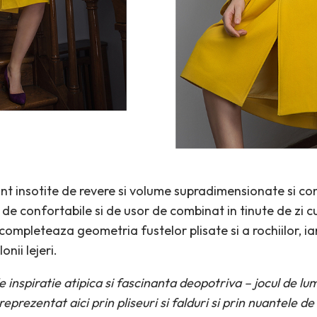
 sunt insotite de revere si volume supradimensionate si c
de confortabile si de usor de combinat in tinute de zi cu
 completeaza geometria fustelor plisate si a rochiilor, i
nii lejeri.
 inspiratie atipica si fascinanta deopotriva – jocul de lu
reprezentat aici prin pliseuri si falduri si prin nuantele de