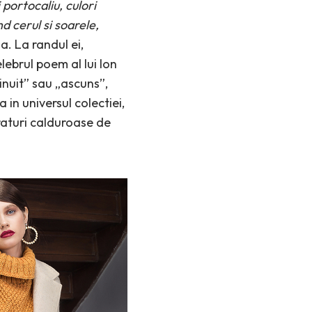
portocaliu, culori
d cerul si soarele,
a. La randul ei,
ebrul poem al lui Ion
nuit” sau „ascuns”,
in universul colectiei,
traturi calduroase de