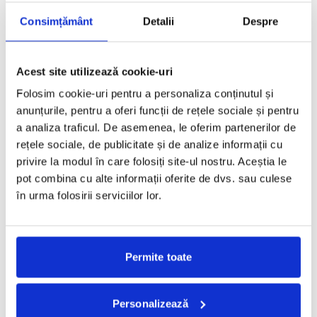
2008
Consimțământ
Detalii
Despre
Acest site utilizează cookie-uri
decembrie, 2025
Folosim cookie-uri pentru a personaliza conținutul și
anunțurile, pentru a oferi funcții de rețele sociale și pentru
a analiza traficul. De asemenea, le oferim partenerilor de
03.12.2025 - Beauty Lines - Inspiratie
rețele sociale, de publicitate și de analize informații cu
Chanel Holiday Collection: A Constellation of Light
privire la modul în care folosiți site-ul nostru. Aceștia le
pot combina cu alte informații oferite de dvs. sau culese
în urma folosirii serviciilor lor.
octombrie, 2025
Permite toate
22.10.2025 - Fashion Etc - Inspiratie
Caroline’s Couture. De la design de bijuterie la
design vestimentar.
Personalizează