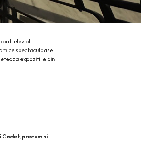
dard, elev al
oramice spectaculoase
eteaza expozitiile din
si Cadet, precum si