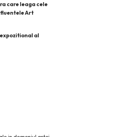
ra care leaga cele
nfluentele Art
 expozitional al
rale in domeniul artei