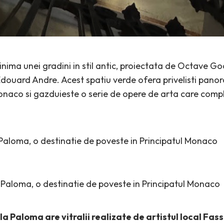
 inima unei gradini in stil antic, proiectata de Octave Go
 Edouard Andre. Acest spatiu verde ofera privelisti pan
onaco si gazduieste o serie de opere de arta care compl
lla Paloma are vitralii realizate de artistul local Fas