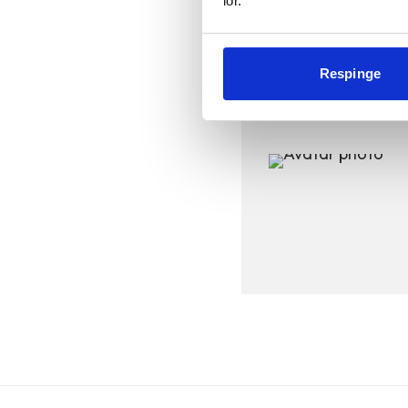
lor.
Fotografii: arhiva per
Respinge