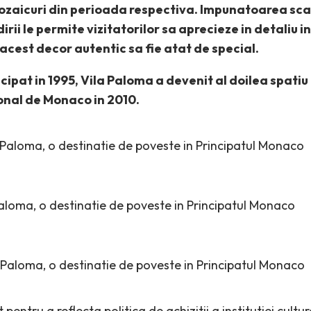
mozaicuri din perioada respectiva. Impunatoarea sca
dirii le permite vizitatorilor sa aprecieze in detaliu i
cest decor autentic sa fie atat de special.
cipat in 1995, Vila Paloma a devenit al doilea spatiu
nal de Monaco in 2010.
pentru a reflecta politica de achizitii a institutiei cultu