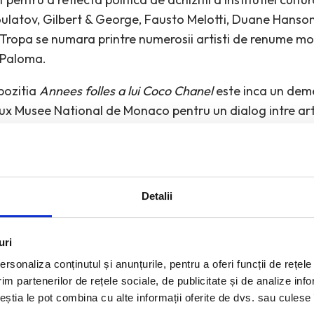
ulatov, Gilbert & George, Fausto Melotti, Duane Hans
 Tropa se numara printre numerosii artisti de renume mo
a Paloma.
pozitia
Annees folles a lui Coco Chanel
este inca un deme
 Musee National de Monaco pentru un dialog intre ar
Detalii
uri
rsonaliza conținutul și anunțurile, pentru a oferi funcții de rețele
im partenerilor de rețele sociale, de publicitate și de analize info
ceștia le pot combina cu alte informații oferite de dvs. sau culese î