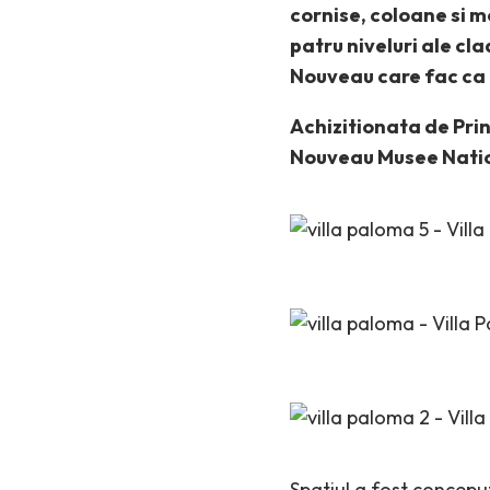
cornise, coloane si 
patru niveluri ale cla
Nouveau care fac ca a
Achizitionata de Prin
Nouveau Musee Natio
Spatiul a fost conceput 