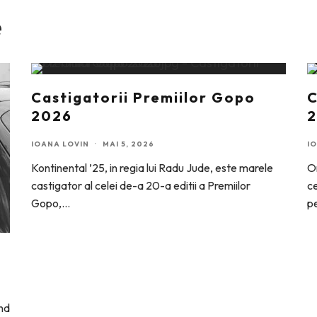
e
Castigatorii Premiilor Gopo
C
2026
IOANA LOVIN
·
MAI 5, 2026
I
Kontinental ’25, in regia lui Radu Jude, este marele
On
castigator al celei de-a 20-a editii a Premiilor
ce
Gopo,
...
pe
and