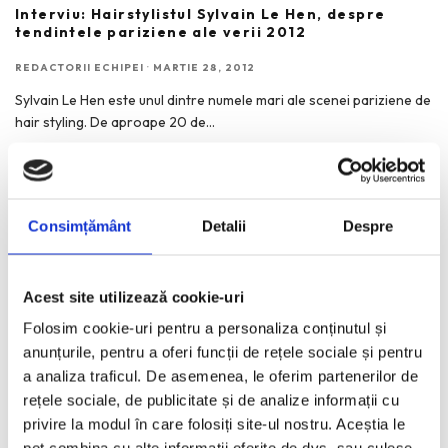
Interviu: Hairstylistul Sylvain Le Hen, despre
tendintele pariziene ale verii 2012
REDACTORII ECHIPEI
·
MARTIE 28, 2012
Sylvain Le Hen este unul dintre numele mari ale scenei pariziene de
hair styling. De aproape 20 de
...
Consimțământ
Detalii
Despre
RECENT POSTS
Acest site utilizează cookie-uri
Bucurestiul pe harta globala a Mercedes-Benz
Folosim cookie-uri pentru a personaliza conținutul și
Funda, element cheie in designul rochiilor de ocazie
anunțurile, pentru a oferi funcții de rețele sociale și pentru
KAWS: Art & Comix la Albertina Modern – cand benzile
a analiza traficul. De asemenea, le oferim partenerilor de
desenate intra in muzeu
rețele sociale, de publicitate și de analize informații cu
The Outsider. Andreea Macri. 13 ani de fotografie de moda
privire la modul în care folosiți site-ul nostru. Aceștia le
intr-o expozitie.