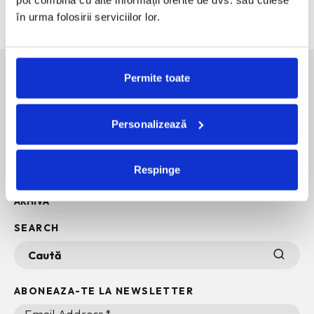
pot combina cu alte informații oferite de dvs. sau culese
60 de ani de Pepsi, celebrati printr-o expozitie-eveniment
în urma folosirii serviciilor lor.
Permite toate
SOCIAL MEDIA
Personalizează
POLITICA DE CONFIDENTIALITATE
INFO + TERMENI SI CONDITII
Respinge
POLITICA DE COOKIES
ARHIVA
SEARCH
ABONEAZA-TE LA NEWSLETTER