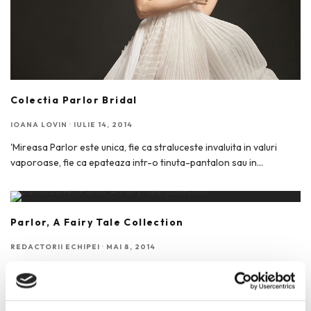
Colectia Parlor Bridal
IOANA LOVIN
·
IULIE 14, 2014
'Mireasa Parlor este unica, fie ca straluceste invaluita in valuri
vaporoase, fie ca epateaza intr-o tinuta-pantalon sau in
...
Parlor, A Fairy Tale Collection
REDACTORII ECHIPEI
·
MAI 8, 2014
40 de piese vestimentare si tot atatea povesti personalizate de
fiecare femeie ce urmeaza sa le poarte… Noua
...