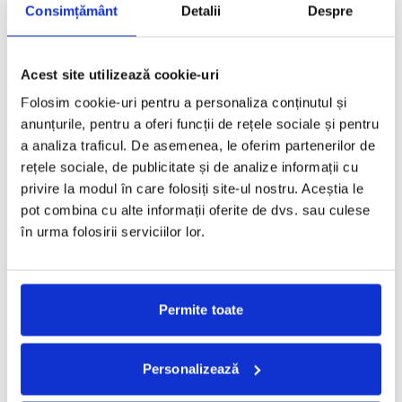
Consimțământ
Detalii
Despre
Preview: Colectia Bridal by Parlor @ Bonton
Fashion Days
Acest site utilizează cookie-uri
REDACTORII ECHIPEI
·
AUGUST 8, 2013
Folosim cookie-uri pentru a personaliza conținutul și
Cu ocazia Bonton Fashion Days by Doina Levintza, Parlor a oferit
anunțurile, pentru a oferi funcții de rețele sociale și pentru
un preview al colectiei Bridal, ce urmeaza
...
a analiza traficul. De asemenea, le oferim partenerilor de
rețele sociale, de publicitate și de analize informații cu
privire la modul în care folosiți site-ul nostru. Aceștia le
pot combina cu alte informații oferite de dvs. sau culese
PARLOR Summer Fashion Show
în urma folosirii serviciilor lor.
REDACTORII ECHIPEI
·
IULIE 17, 2013
Croiala lejera, straturile de voal suprapuse, transparentele si
decupajele sunt cateva dintre elementele ce definesc noua
Permite toate
colectie capsula
...
Personalizează
Parlor by Veronica Zaharia: Noi tinute de gala si