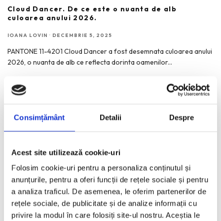
Cloud Dancer. De ce este o nuanta de alb
culoarea anului 2026.
IOANA LOVIN
·
DECEMBRIE 5, 2025
PANTONE 11-4201 Cloud Dancer a fost desemnata culoarea anului
2026, o nuanta de alb ce reflecta dorinta oamenilor
...
Consimțământ
Detalii
Despre
RECENT POSTS
Funda, element cheie in designul rochiilor de ocazie
Acest site utilizează cookie-uri
KAWS: Art & Comix la Albertina Modern – cand benzile
Folosim cookie-uri pentru a personaliza conținutul și
desenate intra in muzeu
anunțurile, pentru a oferi funcții de rețele sociale și pentru
The Outsider. Andreea Macri. 13 ani de fotografie de moda
a analiza traficul. De asemenea, le oferim partenerilor de
intr-o expozitie.
rețele sociale, de publicitate și de analize informații cu
privire la modul în care folosiți site-ul nostru. Aceștia le
60 de ani de Pepsi, celebrati printr-o expozitie-eveniment