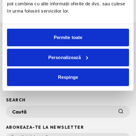
pot combina cu alte informații oferite de dvs. sau culese
Nostalgia din fiecare ilustratie
în urma folosirii serviciilor lor.
Permite toate
SOCIAL MEDIA
Personalizează
POLITICA DE CONFIDENTIALITATE
INFO + TERMENI SI CONDITII
Respinge
POLITICA DE COOKIES
ARHIVA
SEARCH
ABONEAZA-TE LA NEWSLETTER