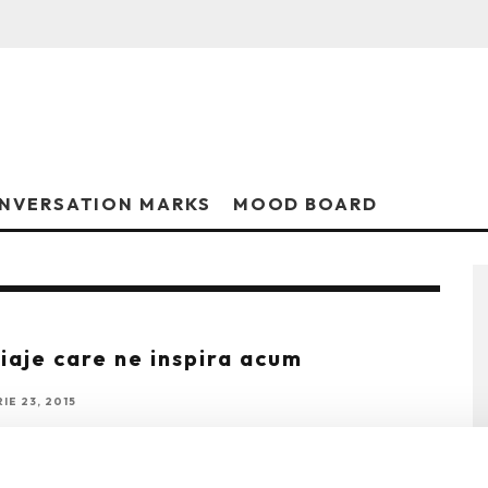
NVERSATION MARKS
MOOD BOARD
iaje care ne inspira acum
E 23, 2015
 NUANTE INTENSE Contrastul dintre un machiaj cat mai
al ochilor si o culoare intensa de
...