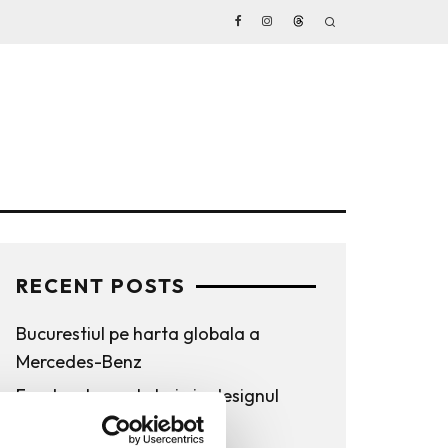
RECENT POSTS
Bucurestiul pe harta globala a
Mercedes-Benz
Funda, element cheie in designul
rochiilor de ocazie