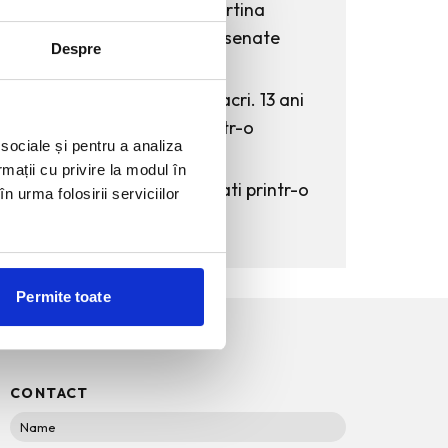
KAWS: Art & Comix la Albertina
Modern – cand benzile desenate
Despre
intra in muzeu
The Outsider. Andreea Macri. 13 ani
de fotografie de moda intr-o
 sociale și pentru a analiza
expozitie.
rmații cu privire la modul în
60 de ani de Pepsi, celebrati printr-o
n urma folosirii serviciilor
expozitie-eveniment
Permite toate
CONTACT