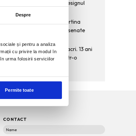
Funda, element cheie in designul
rochiilor de ocazie
Despre
KAWS: Art & Comix la Albertina
Modern – cand benzile desenate
intra in muzeu
 sociale și pentru a analiza
The Outsider. Andreea Macri. 13 ani
rmații cu privire la modul în
de fotografie de moda intr-o
n urma folosirii serviciilor
expozitie.
Permite toate
CONTACT