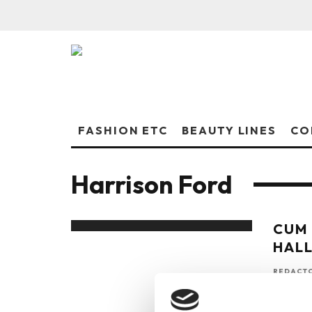
FASHION ETC
BEAUTY LINES
CO
Harrison Ford
CUM 
HAL
REDACTO
Kate Mos