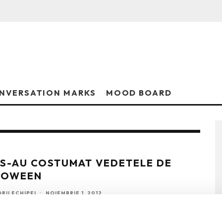
NVERSATION MARKS
MOOD BOARD
S-AU COSTUMAT VEDETELE DE
LOWEEN
RII ECHIPEI
·
NOIEMBRIE 1, 2012
s, Gwen Stefani, Gisele Bundchen, Calista Flockhart si