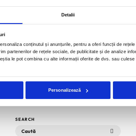
 Ford sunt doar cateva dintre vedetele ce si-au
...
Detalii
uri
rsonaliza conținutul și anunțurile, pentru a oferi funcții de rețele
im partenerilor de rețele sociale, de publicitate și de analize info
ceștia le pot combina cu alte informații oferite de dvs. sau culese î
Personalizează
SEARCH