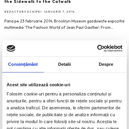
the Sidewalk to the Catwalk
REDACTORII ECHIPEI
·
IANUARIE 7, 2014
Pana pe 23 februarie 2014, Brooklyn Museum gazduieste expozitia
multimedia 'The Fashion World of Jean Paul Gaultier: From
...
Consimțământ
Detalii
Despre
RECENT POSTS
Rochii de vara, elegante, casual, de vacanta. Inspiratie
Acest site utilizează cookie-uri
pentru 2026.
Folosim cookie-uri pentru a personaliza conținutul și
Bucurestiul pe harta globala a Mercedes-Benz
anunțurile, pentru a oferi funcții de rețele sociale și pentru
Funda, element cheie in designul rochiilor de ocazie
a analiza traficul. De asemenea, le oferim partenerilor de
KAWS: Art & Comix la Albertina Modern – cand benzile
rețele sociale, de publicitate și de analize informații cu
desenate intra in muzeu
privire la modul în care folosiți site-ul nostru. Aceștia le
The Outsider. Andreea Macri. 13 ani de fotografie de moda
pot combina cu alte informații oferite de dvs. sau culese