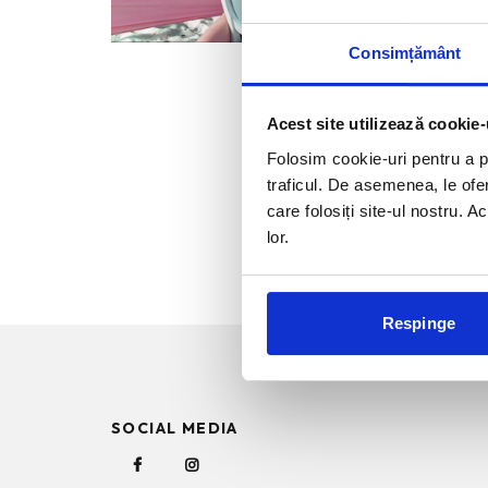
Dior Add
dans,
...
Consimțământ
Acest site utilizează cookie-
Folosim cookie-uri pentru a pe
traficul. De asemenea, le ofer
care folosiți site-ul nostru. A
lor.
Respinge
SOCIAL MEDIA