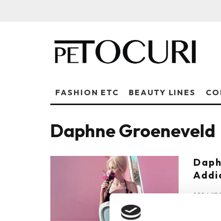
FASHION ETC
BEAUTY LINES
CO
Daphne Groeneveld
Daph
Addi
REDACTO
Daphne 