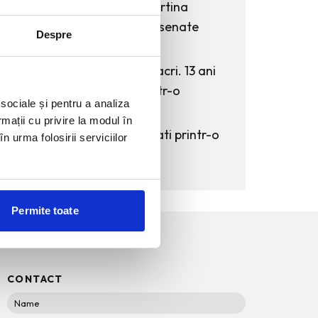
KAWS: Art & Comix la Albertina
Modern – cand benzile desenate
Despre
intra in muzeu
The Outsider. Andreea Macri. 13 ani
de fotografie de moda intr-o
 sociale și pentru a analiza
expozitie.
rmații cu privire la modul în
60 de ani de Pepsi, celebrati printr-o
n urma folosirii serviciilor
expozitie-eveniment
Permite toate
CONTACT