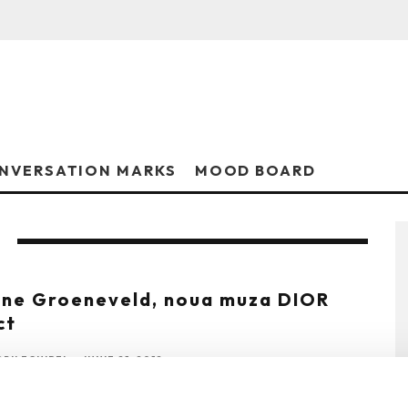
NVERSATION MARKS
MOOD BOARD
ne Groeneveld, noua muza DIOR
ct
RII ECHIPEI
·
IUNIE 21, 2012
Groeneveld ne invita sa descoperim universul seducator