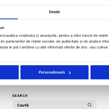
ict, intr-un film regizat de Jonas Akerlund. Muzica,
Detalii
uri
rsonaliza conținutul și anunțurile, pentru a oferi funcții de rețele
im partenerilor de rețele sociale, de publicitate și de analize info
ceștia le pot combina cu alte informații oferite de dvs. sau culese î
Personalizează
SEARCH