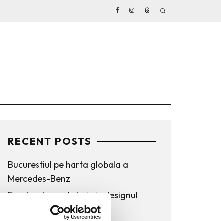
RECENT POSTS
Bucurestiul pe harta globala a
Mercedes-Benz
Funda, element cheie in designul
rochiilor de ocazie