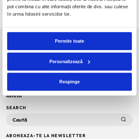
intr-o expozitie.
pot combina cu alte informații oferite de dvs. sau culese
60 de ani de Pepsi, celebrati printr-o expozitie-eveniment
în urma folosirii serviciilor lor.
Permite toate
SOCIAL MEDIA
Personalizează
POLITICA DE CONFIDENTIALITATE
INFO + TERMENI SI CONDITII
Respinge
POLITICA DE COOKIES
ARHIVA
SEARCH
ABONEAZA-TE LA NEWSLETTER