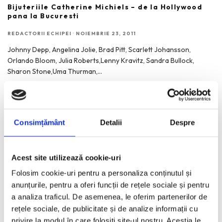
Bijuteriile Catherine Michiels – de la Hollywood
pana la Bucuresti
REDACTORII ECHIPEI
·
NOIEMBRIE 23, 2011
Johnny Depp, Angelina Jolie, Brad Pitt, Scarlett Johansson,
Orlando Bloom, Julia Roberts,Lenny Kravitz, Sandra Bullock,
Sharon Stone,Uma Thurman,
...
Consimțământ
Detalii
Despre
RECENT POSTS
Acest site utilizează cookie-uri
Bucurestiul pe harta globala a Mercedes-Benz
Folosim cookie-uri pentru a personaliza conținutul și
Funda, element cheie in designul rochiilor de ocazie
anunțurile, pentru a oferi funcții de rețele sociale și pentru
KAWS: Art & Comix la Albertina Modern – cand benzile
a analiza traficul. De asemenea, le oferim partenerilor de
desenate intra in muzeu
rețele sociale, de publicitate și de analize informații cu
The Outsider. Andreea Macri. 13 ani de fotografie de moda
privire la modul în care folosiți site-ul nostru. Aceștia le