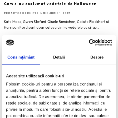
Cum s-au costumat vedetele de Halloween
REDACTORII ECHIPEI
·
NOIEMBRIE 1, 2012
Kate Moss, Gwen Stefani, Gisele Bundchen, Calista Flockhart si
Harrison Ford sunt doar cateva dintre vedetele ce si-au
...
Consimțământ
Detalii
Despre
RECENT POSTS
Bucurestiul pe harta globala a Mercedes-Benz
Acest site utilizează cookie-uri
Funda, element cheie in designul rochiilor de ocazie
Folosim cookie-uri pentru a personaliza conținutul și
KAWS: Art & Comix la Albertina Modern – cand benzile
anunțurile, pentru a oferi funcții de rețele sociale și pentru
desenate intra in muzeu
a analiza traficul. De asemenea, le oferim partenerilor de
rețele sociale, de publicitate și de analize informații cu
The Outsider. Andreea Macri. 13 ani de fotografie de moda
intr-o expozitie.
privire la modul în care folosiți site-ul nostru. Aceștia le
pot combina cu alte informații oferite de dvs. sau culese
60 de ani de Pepsi, celebrati printr-o expozitie-eveniment