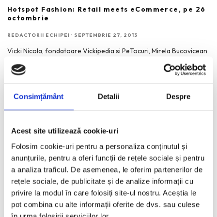
Hotspot Fashion: Retail meets eCommerce, pe 26
octombrie
REDACTORII ECHIPEI
·
SEPTEMBRIE 27, 2013
Vicki Nicola, fondatoare Vickipedia si PeTocuri, Mirela Bucovicean
de la Molecule-F, Ana Morodan – celebru fashion blogger si
...
Consimțământ
Detalii
Despre
15 lucruri memorabile aflate la Digital Divas by
AVON!
REDACTORII ECHIPEI
·
IUNIE 27, 2013
Acest site utilizează cookie-uri
Unii dintre cei mai importanti bloggeri, editori si specialisti in
Folosim cookie-uri pentru a personaliza conținutul și
comunicarea online de la noi au prezentat povestea
...
anunțurile, pentru a oferi funcții de rețele sociale și pentru
a analiza traficul. De asemenea, le oferim partenerilor de
rețele sociale, de publicitate și de analize informații cu
privire la modul în care folosiți site-ul nostru. Aceștia le
Design your world now – Tehnologie, design, stil
pot combina cu alte informații oferite de dvs. sau culese
REDACTORII ECHIPEI
·
MAI 25, 2013
în urma folosirii serviciilor lor.